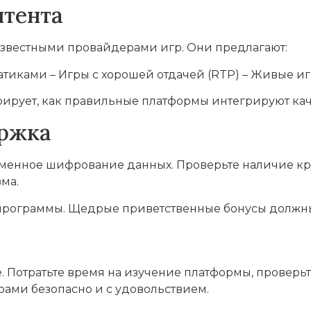
нтента
звестными провайдерами игр. Они предлагают:
атиками – Игры с хорошей отдачей (RTP) – Живые
ирует, как правильные платформы интегрируют каче
ержка
ременное шифрование данных. Проверьте наличие к
ма.
 программы. Щедрые приветственные бонусы должн
 Потратьте время на изучение платформы, проверьте
рами безопасно и с удовольствием.