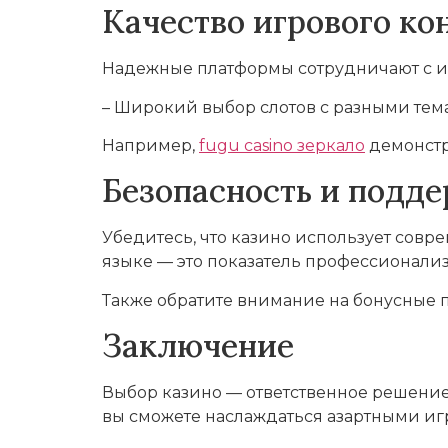
Качество игрового ко
Надежные платформы сотрудничают с и
– Широкий выбор слотов с разными тем
Например,
fugu casino зеркало
демонстр
Безопасность и подд
Убедитесь, что казино использует сов
языке — это показатель профессионализ
Также обратите внимание на бонусные
Заключение
Выбор казино — ответственное решение.
вы сможете наслаждаться азартными иг