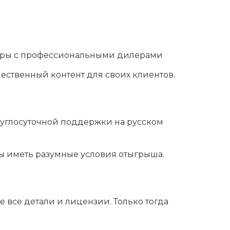
 игры с профессиональными дилерами
ственный контент для своих клиентов.
руглосуточной поддержки на русском
ы иметь разумные условия отыгрыша.
 все детали и лицензии. Только тогда