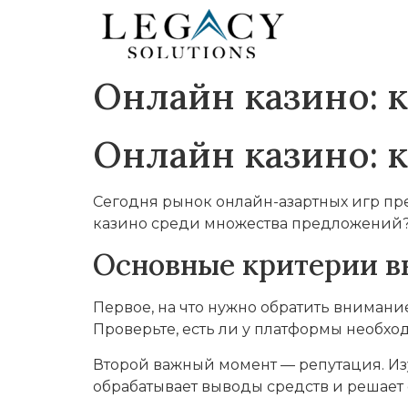
Онлайн казино: 
Онлайн казино: 
Сегодня рынок онлайн-азартных игр пре
казино среди множества предложений
Основные критерии в
Первое, на что нужно обратить внимани
Проверьте, есть ли у платформы необх
Второй важный момент — репутация. Изу
обрабатывает выводы средств и решает