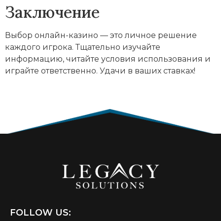
Заключение
Выбор онлайн-казино — это личное решение
каждого игрока. Тщательно изучайте
информацию, читайте условия использования и
играйте ответственно. Удачи в ваших ставках!
FOLLOW US: