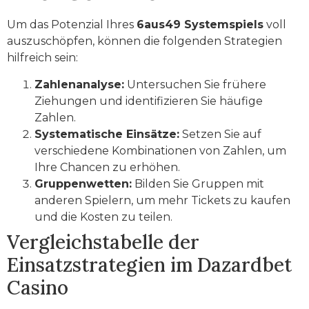
Um das Potenzial Ihres
6aus49 Systemspiels
voll
auszuschöpfen, können die folgenden Strategien
hilfreich sein:
Zahlenanalyse:
Untersuchen Sie frühere
Ziehungen und identifizieren Sie häufige
Zahlen.
Systematische Einsätze:
Setzen Sie auf
verschiedene Kombinationen von Zahlen, um
Ihre Chancen zu erhöhen.
Gruppenwetten:
Bilden Sie Gruppen mit
anderen Spielern, um mehr Tickets zu kaufen
und die Kosten zu teilen.
Vergleichstabelle der
Einsatzstrategien im Dazardbet
Casino