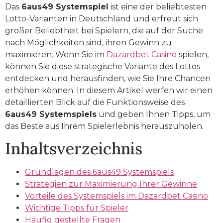
Das
6aus49 Systemspiel
ist eine der beliebtesten
Lotto-Varianten in Deutschland und erfreut sich
großer Beliebtheit bei Spielern, die auf der Suche
nach Möglichkeiten sind, ihren Gewinn zu
maximieren. Wenn Sie im
Dazardbet Casino
spielen,
können Sie diese strategische Variante des Lottos
entdecken und herausfinden, wie Sie Ihre Chancen
erhöhen können. In diesem Artikel werfen wir einen
detaillierten Blick auf die Funktionsweise des
6aus49 Systemspiels
und geben Ihnen Tipps, um
das Beste aus Ihrem Spielerlebnis herauszuholen.
Inhaltsverzeichnis
Grundlagen des 6aus49 Systemspiels
Strategien zur Maximierung Ihrer Gewinne
Vorteile des Systemspiels im Dazardbet Casino
Wichtige Tipps für Spieler
Häufig gestellte Fragen