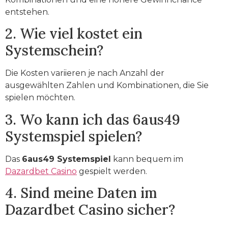
entstehen.
2. Wie viel kostet ein
Systemschein?
Die Kosten variieren je nach Anzahl der
ausgewählten Zahlen und Kombinationen, die Sie
spielen möchten.
3. Wo kann ich das 6aus49
Systemspiel spielen?
Das
6aus49 Systemspiel
kann bequem im
Dazardbet Casino
gespielt werden.
4. Sind meine Daten im
Dazardbet Casino sicher?