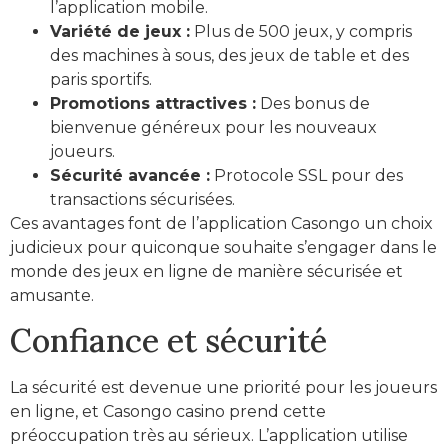
l’application mobile.
Variété de jeux :
Plus de 500 jeux, y compris
des machines à sous, des jeux de table et des
paris sportifs.
Promotions attractives :
Des bonus de
bienvenue généreux pour les nouveaux
joueurs.
Sécurité avancée :
Protocole SSL pour des
transactions sécurisées.
Ces avantages font de l’application Casongo un choix
judicieux pour quiconque souhaite s’engager dans le
monde des jeux en ligne de manière sécurisée et
amusante.
Confiance et sécurité
La sécurité est devenue une priorité pour les joueurs
en ligne, et Casongo casino prend cette
préoccupation très au sérieux. L’application utilise