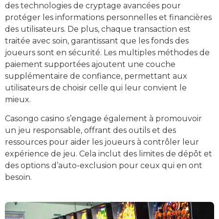
des technologies de cryptage avancées pour
protéger les informations personnelles et financières
des utilisateurs. De plus, chaque transaction est
traitée avec soin, garantissant que les fonds des
joueurs sont en sécurité. Les multiples méthodes de
paiement supportées ajoutent une couche
supplémentaire de confiance, permettant aux
utilisateurs de choisir celle qui leur convient le
mieux.
Casongo casino s’engage également à promouvoir
un jeu responsable, offrant des outils et des
ressources pour aider les joueurs à contrôler leur
expérience de jeu. Cela inclut des limites de dépôt et
des options d’auto-exclusion pour ceux qui en ont
besoin.