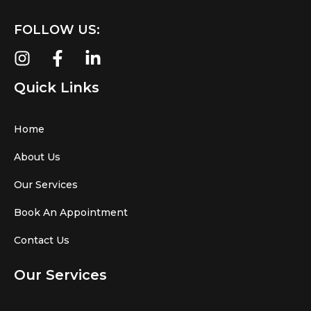
FOLLOW US:
Quick Links
Home
About Us
Our Services
Book An Appointment
Contact Us
Our Services