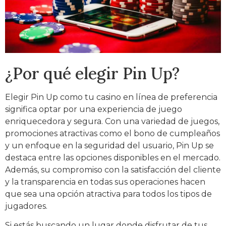
¿Por qué elegir Pin Up?
Elegir Pin Up como tu casino en línea de preferencia
significa optar por una experiencia de juego
enriquecedora y segura. Con una variedad de juegos,
promociones atractivas como el bono de cumpleaños
y un enfoque en la seguridad del usuario, Pin Up se
destaca entre las opciones disponibles en el mercado.
Además, su compromiso con la satisfacción del cliente
y la transparencia en todas sus operaciones hacen
que sea una opción atractiva para todos los tipos de
jugadores.
Si estás buscando un lugar donde disfrutar de tus