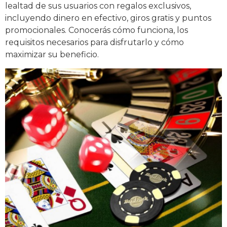
lealtad de sus usuarios con regalos exclusivos,
incluyendo dinero en efectivo, giros gratis y puntos
promocionales. Conocerás cómo funciona, los
requisitos necesarios para disfrutarlo y cómo
maximizar su beneficio.