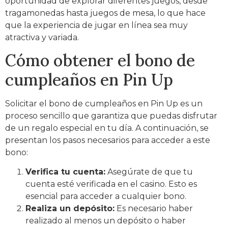
oportunidad de explorar diferentes juegos, desde
tragamonedas hasta juegos de mesa, lo que hace
que la experiencia de jugar en línea sea muy
atractiva y variada.
Cómo obtener el bono de
cumpleaños en Pin Up
Solicitar el bono de cumpleaños en Pin Up es un
proceso sencillo que garantiza que puedas disfrutar
de un regalo especial en tu día. A continuación, se
presentan los pasos necesarios para acceder a este
bono:
Verifica tu cuenta:
Asegúrate de que tu
cuenta esté verificada en el casino. Esto es
esencial para acceder a cualquier bono.
Realiza un depósito:
Es necesario haber
realizado al menos un depósito o haber