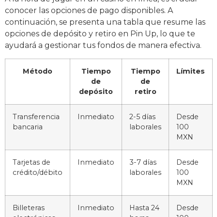
conocer las opciones de pago disponibles. A
continuación, se presenta una tabla que resume las
opciones de depósito y retiro en Pin Up, lo que te
ayudará a gestionar tus fondos de manera efectiva.
Método
Tiempo
Tiempo
Límites
de
de
depósito
retiro
Transferencia
Inmediato
2-5 días
Desde
bancaria
laborales
100
MXN
Tarjetas de
Inmediato
3-7 días
Desde
crédito/débito
laborales
100
MXN
Billeteras
Inmediato
Hasta 24
Desde