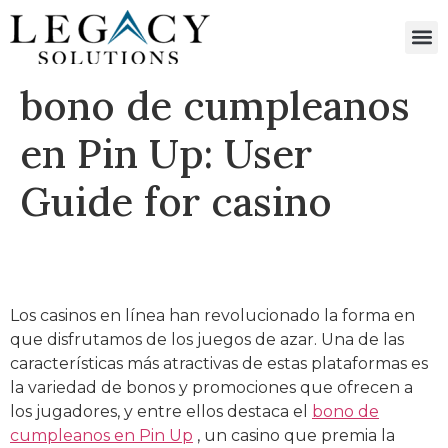
bono de cumpleanos
en Pin Up: User
Guide for casino
Los casinos en línea han revolucionado la forma en
que disfrutamos de los juegos de azar. Una de las
características más atractivas de estas plataformas es
la variedad de bonos y promociones que ofrecen a
los jugadores, y entre ellos destaca el
bono de
cumpleanos en Pin Up
, un casino que premia la