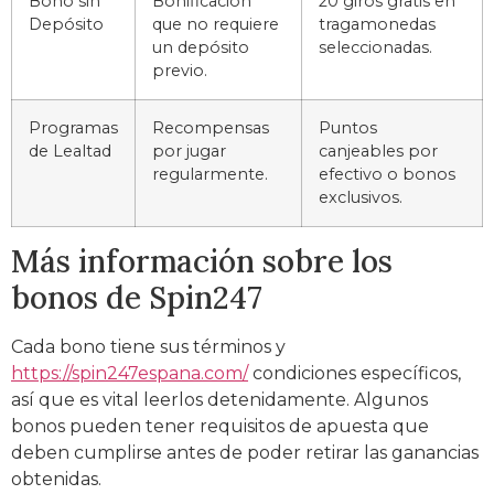
Bono sin
Bonificación
20 giros gratis en
Depósito
que no requiere
tragamonedas
un depósito
seleccionadas.
previo.
Programas
Recompensas
Puntos
de Lealtad
por jugar
canjeables por
regularmente.
efectivo o bonos
exclusivos.
Más información sobre los
bonos de Spin247
Cada bono tiene sus términos y
https://spin247espana.com/
condiciones específicos,
así que es vital leerlos detenidamente. Algunos
bonos pueden tener requisitos de apuesta que
deben cumplirse antes de poder retirar las ganancias
obtenidas.