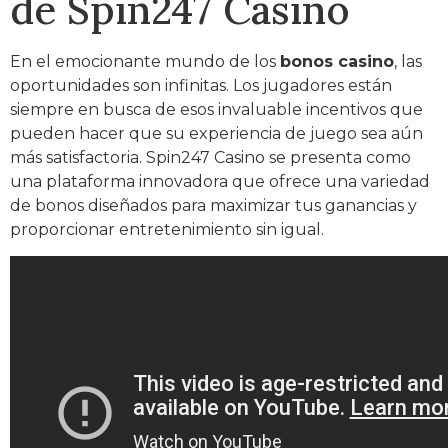
de Spin247 Casino
En el emocionante mundo de los
bonos casino
, las
oportunidades son infinitas. Los jugadores están
siempre en busca de esos invaluable incentivos que
pueden hacer que su experiencia de juego sea aún
más satisfactoria. Spin247 Casino se presenta como
una plataforma innovadora que ofrece una variedad
de bonos diseñados para maximizar tus ganancias y
proporcionar entretenimiento sin igual.