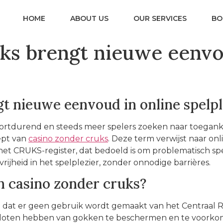
HOME
ABOUT US
OUR SERVICES
BO
ks brengt nieuwe eenvo
t nieuwe eenvoud in online spelpl
ortdurend en steeds meer spelers zoeken naar toegank
ept van
casino zonder cruks
. Deze term verwijst naar on
et CRUKS-register, dat bedoeld is om problematisch sp
jheid in het spelplezier, zonder onnodige barrières.
n casino zonder cruks?
 dat er geen gebruik wordt gemaakt van het Centraal Reg
tgesloten hebben van gokken te beschermen en te voor