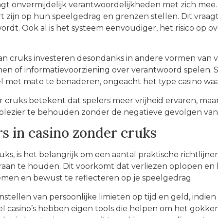
ngt onvermijdelijk verantwoordelijkheden met zich mee
lert zijn op hun speelgedrag en grenzen stellen. Dit vra
dt. Ook al is het systeem eenvoudiger, het risico op o
n cruks investeren desondanks in andere vormen van ver
formen of informatievoorziening over verantwoord spele
l met mate te benaderen, ongeacht het type casino waa
cruks betekent dat spelers meer vrijheid ervaren, maa
elplezier te behouden zonder de negatieve gevolgen van
rs in casino zonder cruks
s, is het belangrijk om een aantal praktische richtlijnen
araan te houden. Dit voorkomt dat verliezen oplopen en h
men en bewust te reflecteren op je speelgedrag.
stellen van persoonlijke limieten op tijd en geld, indien
eel casino’s hebben eigen tools die helpen om het gokken