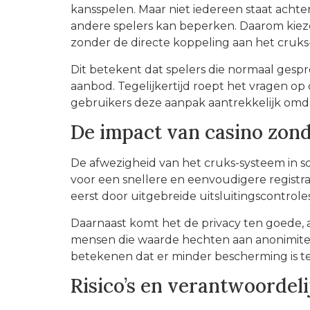
kansspelen. Maar niet iedereen staat achte
andere spelers kan beperken. Daarom kiez
zonder de directe koppeling aan het cruks
Dit betekent dat spelers die normaal gespr
aanbod. Tegelijkertijd roept het vragen op
gebruikers deze aanpak aantrekkelijk omdat 
De impact van casino zond
De afwezigheid van het cruks-systeem in s
voor een snellere en eenvoudigere registra
eerst door uitgebreide uitsluitingscontro
Daarnaast komt het de privacy ten goede,
mensen die waarde hechten aan anonimiteit 
betekenen dat er minder bescherming is te
Risico’s en verantwoordel