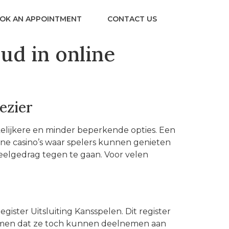
OK AN APPOINTMENT
CONTACT US
ud in online
ezier
elijkere en minder beperkende opties. Een
line casino’s waar spelers kunnen genieten
eelgedrag tegen te gaan. Voor velen
ister Uitsluiting Kansspelen. Dit register
komen dat ze toch kunnen deelnemen aan