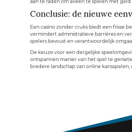
aan te raden om alleen te spelen met geld 
Conclusie: de nieuwe eenv
Een casino zonder cruks biedt een frisse 
vermindert administratieve barrières en verh
spelers bewust en verantwoordelijk omgaan
De keuze voor een dergelijke speelomgevin
ontspannen manier van het spel te geniete
bredere landschap van online kansspelen, waa