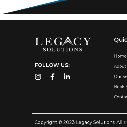
Quic
Home
FOLLOW US:
About
Our Se
Book 
Conta
Copyright © 2023 Legacy Solutions. All r