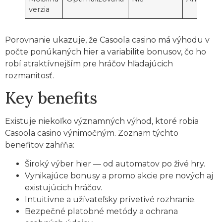
verzia
Porovnanie ukazuje, že Casoola casino má výhodu v
počte ponúkaných hier a variabilite bonusov, čo ho
robí atraktívnejším pre hráčov hľadajúcich
rozmanitosť.
Key benefits
Existuje niekoľko významných výhod, ktoré robia
Casoola casino výnimočným. Zoznam týchto
benefitov zahŕňa:
Široký výber hier — od automatov po živé hry.
Vynikajúce bonusy a promo akcie pre nových aj
existujúcich hráčov.
Intuitívne a užívateľsky prívetivé rozhranie.
Bezpečné platobné metódy a ochrana