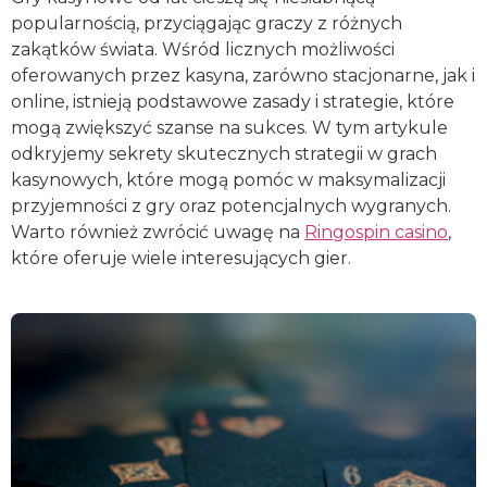
popularnością, przyciągając graczy z różnych
zakątków świata. Wśród licznych możliwości
oferowanych przez kasyna, zarówno stacjonarne, jak i
online, istnieją podstawowe zasady i strategie, które
mogą zwiększyć szanse na sukces. W tym artykule
odkryjemy sekrety skutecznych strategii w grach
kasynowych, które mogą pomóc w maksymalizacji
przyjemności z gry oraz potencjalnych wygranych.
Warto również zwrócić uwagę na
Ringospin casino
,
które oferuje wiele interesujących gier.