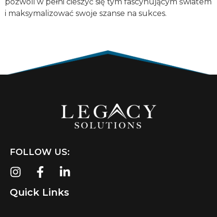
pozwoli w pełni cieszyć się tym fascynującym światem
i maksymalizować swoje szanse na sukces.
FOLLOW US:
Quick Links