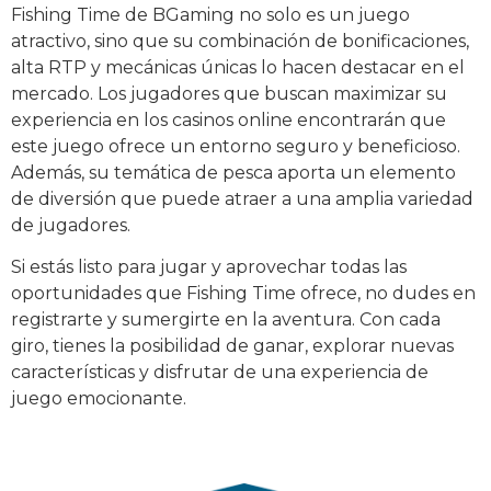
Fishing Time de BGaming no solo es un juego
atractivo, sino que su combinación de bonificaciones,
alta RTP y mecánicas únicas lo hacen destacar en el
mercado. Los jugadores que buscan maximizar su
experiencia en los casinos online encontrarán que
este juego ofrece un entorno seguro y beneficioso.
Además, su temática de pesca aporta un elemento
de diversión que puede atraer a una amplia variedad
de jugadores.
Si estás listo para jugar y aprovechar todas las
oportunidades que Fishing Time ofrece, no dudes en
registrarte y sumergirte en la aventura. Con cada
giro, tienes la posibilidad de ganar, explorar nuevas
características y disfrutar de una experiencia de
juego emocionante.