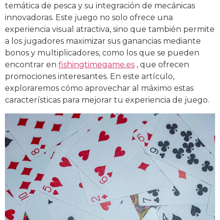
temática de pesca y su integración de mecánicas
innovadoras. Este juego no solo ofrece una
experiencia visual atractiva, sino que también permite
a los jugadores maximizar sus ganancias mediante
bonos y multiplicadores, como los que se pueden
encontrar en
fishingtimegame.es
, que ofrecen
promociones interesantes. En este artículo,
exploraremos cómo aprovechar al máximo estas
características para mejorar tu experiencia de juego.