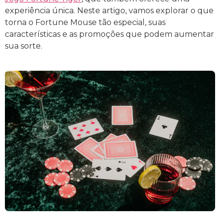
experiência única. Neste artigo, vamos explorar o que
torna o Fortune Mouse tão especial, suas
características e as promoções que podem aumentar
sua sorte.