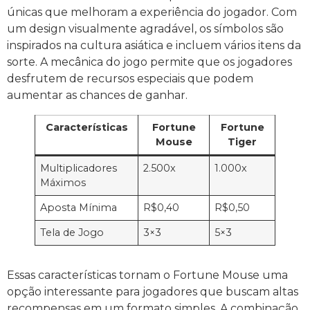
únicas que melhoram a experiência do jogador. Com
um design visualmente agradável, os símbolos são
inspirados na cultura asiática e incluem vários itens da
sorte. A mecânica do jogo permite que os jogadores
desfrutem de recursos especiais que podem
aumentar as chances de ganhar.
Características
Fortune
Fortune
Mouse
Tiger
Multiplicadores
2.500x
1.000x
Máximos
Aposta Mínima
R$0,40
R$0,50
Tela de Jogo
3×3
5×3
Essas características tornam o Fortune Mouse uma
opção interessante para jogadores que buscam altas
recompensas em um formato simples. A combinação