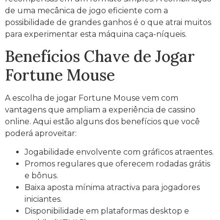
de uma mecânica de jogo eficiente com a
possibilidade de grandes ganhos é o que atrai muitos
para experimentar esta máquina caça-níqueis.
Benefícios Chave de Jogar
Fortune Mouse
A escolha de jogar Fortune Mouse vem com
vantagens que ampliam a experiência de cassino
online. Aqui estão alguns dos benefícios que você
poderá aproveitar:
Jogabilidade envolvente com gráficos atraentes.
Promos regulares que oferecem rodadas grátis
e bônus.
Baixa aposta mínima atractiva para jogadores
iniciantes.
Disponibilidade em plataformas desktop e