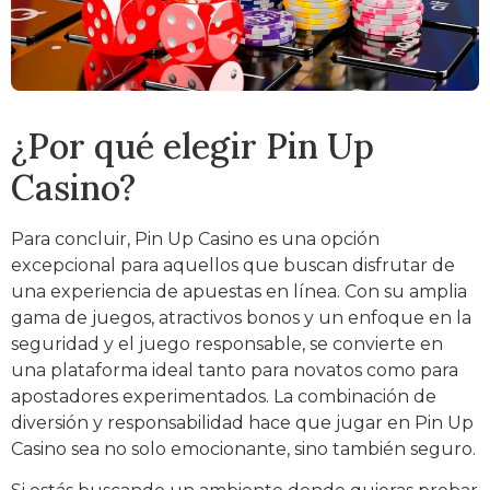
¿Por qué elegir Pin Up
Casino?
Para concluir, Pin Up Casino es una opción
excepcional para aquellos que buscan disfrutar de
una experiencia de apuestas en línea. Con su amplia
gama de juegos, atractivos bonos y un enfoque en la
seguridad y el juego responsable, se convierte en
una plataforma ideal tanto para novatos como para
apostadores experimentados. La combinación de
diversión y responsabilidad hace que jugar en Pin Up
Casino sea no solo emocionante, sino también seguro.