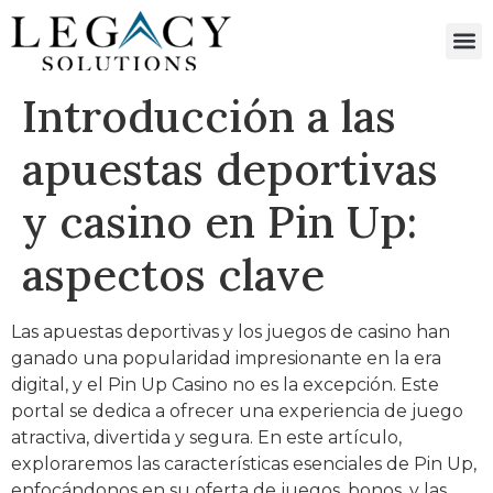
Introducción a las
apuestas deportivas
y casino en Pin Up:
aspectos clave
Las apuestas deportivas y los juegos de casino han
ganado una popularidad impresionante en la era
digital, y el Pin Up Casino no es la excepción. Este
portal se dedica a ofrecer una experiencia de juego
atractiva, divertida y segura. En este artículo,
exploraremos las características esenciales de Pin Up,
enfocándonos en su oferta de juegos, bonos, y las