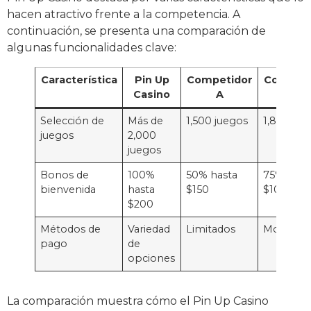
hacen atractivo frente a la competencia. A
continuación, se presenta una comparación de
algunas funcionalidades clave:
Característica
Pin Up
Competidor
Competi
Casino
A
B
Selección de
Más de
1,500 juegos
1,800 jue
juegos
2,000
juegos
Bonos de
100%
50% hasta
75% hast
bienvenida
hasta
$150
$100
$200
Métodos de
Variedad
Limitados
Moderad
pago
de
opciones
La comparación muestra cómo el Pin Up Casino