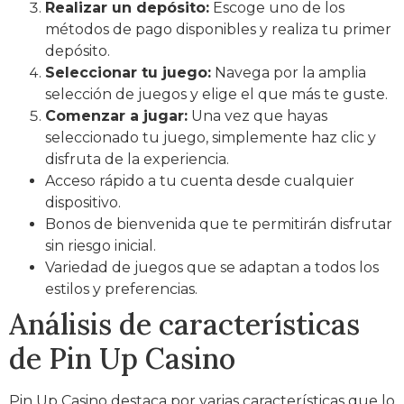
Realizar un depósito:
Escoge uno de los
métodos de pago disponibles y realiza tu primer
depósito.
Seleccionar tu juego:
Navega por la amplia
selección de juegos y elige el que más te guste.
Comenzar a jugar:
Una vez que hayas
seleccionado tu juego, simplemente haz clic y
disfruta de la experiencia.
Acceso rápido a tu cuenta desde cualquier
dispositivo.
Bonos de bienvenida que te permitirán disfrutar
sin riesgo inicial.
Variedad de juegos que se adaptan a todos los
estilos y preferencias.
Análisis de características
de Pin Up Casino
Pin Up Casino destaca por varias características que lo