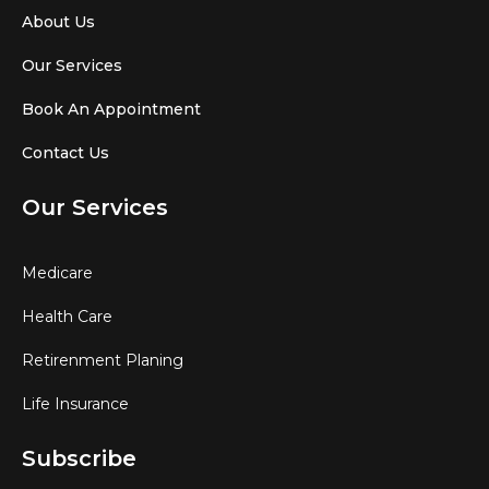
About Us
Our Services
Book An Appointment
Contact Us
Our Services
Medicare
Health Care
Retirenment Planing
Life Insurance
Subscribe