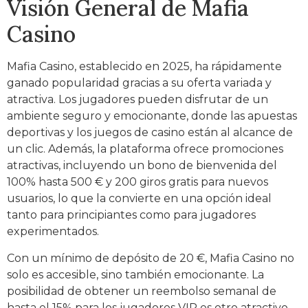
Visión General de Mafia
Casino
Mafia Casino, establecido en 2025, ha rápidamente
ganado popularidad gracias a su oferta variada y
atractiva. Los jugadores pueden disfrutar de un
ambiente seguro y emocionante, donde las apuestas
deportivas y los juegos de casino están al alcance de
un clic. Además, la plataforma ofrece promociones
atractivas, incluyendo un bono de bienvenida del
100% hasta 500 € y 200 giros gratis para nuevos
usuarios, lo que la convierte en una opción ideal
tanto para principiantes como para jugadores
experimentados.
Con un mínimo de depósito de 20 €, Mafia Casino no
solo es accesible, sino también emocionante. La
posibilidad de obtener un reembolso semanal de
hasta el 15% para los jugadores VIP es otro atractivo