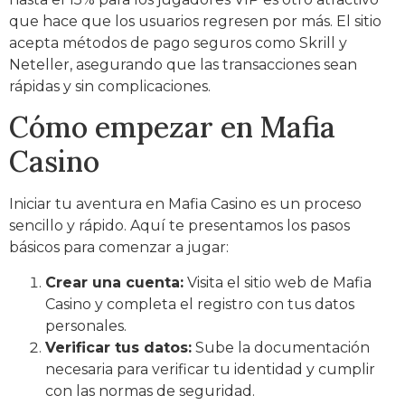
que hace que los usuarios regresen por más. El sitio
acepta métodos de pago seguros como Skrill y
Neteller, asegurando que las transacciones sean
rápidas y sin complicaciones.
Cómo empezar en Mafia
Casino
Iniciar tu aventura en Mafia Casino es un proceso
sencillo y rápido. Aquí te presentamos los pasos
básicos para comenzar a jugar:
Crear una cuenta:
Visita el sitio web de Mafia
Casino y completa el registro con tus datos
personales.
Verificar tus datos:
Sube la documentación
necesaria para verificar tu identidad y cumplir
con las normas de seguridad.