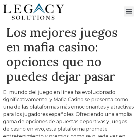
Los mejores juegos
en mafia casino:
opciones que no
puedes dejar pasar
El mundo del juego en línea ha evolucionado
significativamente, y Mafia Casino se presenta como
una de las plataformas más emocionantes y atractivas
para los jugadores españoles. Ofreciendo una amplia
gama de opciones de apuestas deportivas y juegos
de casino en vivo, esta plataforma promete
entretenimiento y premios, como se puede ver en