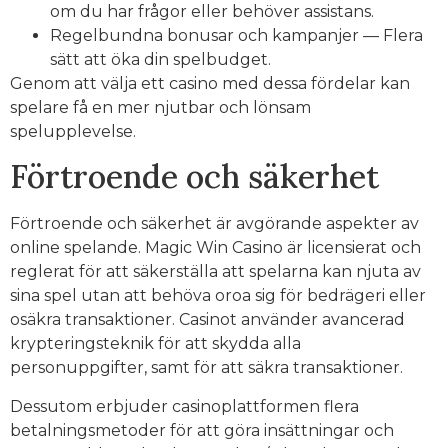
om du har frågor eller behöver assistans.
Regelbundna bonusar och kampanjer — Flera
sätt att öka din spelbudget.
Genom att välja ett casino med dessa fördelar kan
spelare få en mer njutbar och lönsam
spelupplevelse.
Förtroende och säkerhet
Förtroende och säkerhet är avgörande aspekter av
online spelande. Magic Win Casino är licensierat och
reglerat för att säkerställa att spelarna kan njuta av
sina spel utan att behöva oroa sig för bedrägeri eller
osäkra transaktioner. Casinot använder avancerad
krypteringsteknik för att skydda alla
personuppgifter, samt för att säkra transaktioner.
Dessutom erbjuder casinoplattformen flera
betalningsmetoder för att göra insättningar och