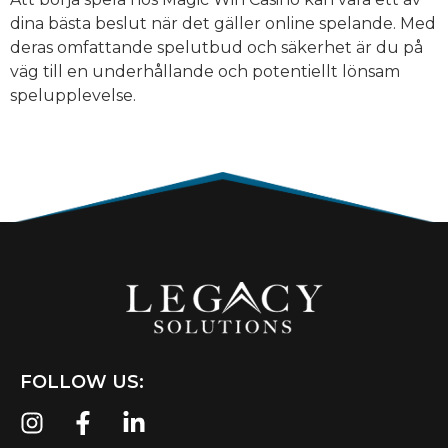
dina bästa beslut när det gäller online spelande. Med
deras omfattande spelutbud och säkerhet är du på
väg till en underhållande och potentiellt lönsam
spelupplevelse.
FOLLOW US: