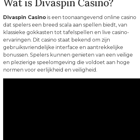
Wat is Divaspin Casino?
Divaspin Casino
is een toonaangevend online casino
dat spelers een breed scala aan spellen biedt, van
klassieke gokkasten tot tafelspellen en live casino-
ervaringen. Dit casino staat bekend om zijn
gebruiksvriendelijke interface en aantrekkelijke
bonussen. Spelers kunnen genieten van een veilige
en plezierige speelomgeving die voldoet aan hoge
normen voor eerlijkheid en veiligheid.