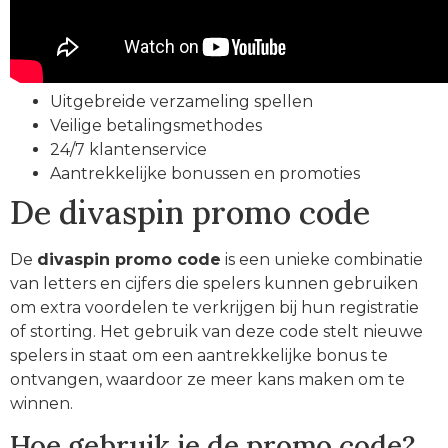
Uitgebreide verzameling spellen
Veilige betalingsmethodes
24/7 klantenservice
Aantrekkelijke bonussen en promoties
De divaspin promo code
De
divaspin promo code
is een unieke combinatie
van letters en cijfers die spelers kunnen gebruiken
om extra voordelen te verkrijgen bij hun registratie
of storting. Het gebruik van deze code stelt nieuwe
spelers in staat om een ​​aantrekkelijke bonus te
ontvangen, waardoor ze meer kans maken om te
winnen.
Hoe gebruik je de promo code?