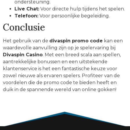
ondersteuning.
Live Chat:
Voor directe hulp tijdens het spelen.
Telefoon:
Voor persoonlijke begeleiding.
Conclusie
Het gebruik van de
divaspin promo code
kan een
waardevolle aanvulling zijn op je spelervaring bij
Divaspin Casino
. Met een breed scala aan spellen,
aantrekkelijke bonussen en een uitstekende
klantenservice is het een fantastische keuze voor
zowel nieuwe als ervaren spelers. Profiteer van de
voordelen die de promo code te bieden heeft en
duik in de spannende wereld van online gokken!