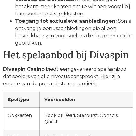
betekent meer kansen om te winnen, vooral bij
kansspelen zoals gokkasten.
Toegang tot exclusieve aanbiedingen:
Soms
ontvang je bonusaanbiedingen die alleen
beschikbaar zijn voor spelers die de promo code
gebruiken.
Het spelaanbod bij Divaspin
Divaspin Casino
biedt een gevarieerd spelaanbod
dat spelers van alle niveaus aanspreekt. Hier zijn
enkele van de populairste categorieën:
Speltype
Voorbeelden
Gokkasten
Book of Dead, Starburst, Gonzo’s
Quest