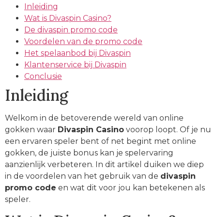
Inleiding
Wat is Divaspin Casino?
De divaspin promo code
Voordelen van de promo code
Het spelaanbod bij Divaspin
Klantenservice bij Divaspin
Conclusie
Inleiding
Welkom in de betoverende wereld van online
gokken waar
Divaspin Casino
voorop loopt. Of je nu
een ervaren speler bent of net begint met online
gokken, de juiste bonus kan je spelervaring
aanzienlijk verbeteren. In dit artikel duiken we diep
in de voordelen van het gebruik van de
divaspin
promo code
en wat dit voor jou kan betekenen als
speler.