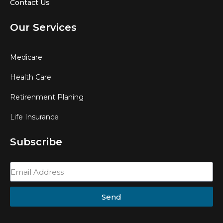
Contact Us
Our Services
Medicare
Health Care
Retirenment Planing
Life Insurance
Subscribe
Send