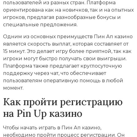
пользователей из разных стран. Платформа
ориентирована как на новичков, так и на опытных
игроков, предлагая разнообразные бонусы и
специальные предложения.
Одним из основных преимуществ Пин Ап казино
является скорость выплат, которая составляет от
15 минут. Это делает игру более приятной, так как
игроки могут быстро получать свои выигрыши.
Платформа также предлагает круглосуточную
поддержку через чат, что обеспечивает
пользователям оперативную помощь в любой
момент.
Как пройти регистрацию
на Pin Up казино
Чтобы начать играть в Пин Ап казино,
необходимо пройти процесс регистрации. Он