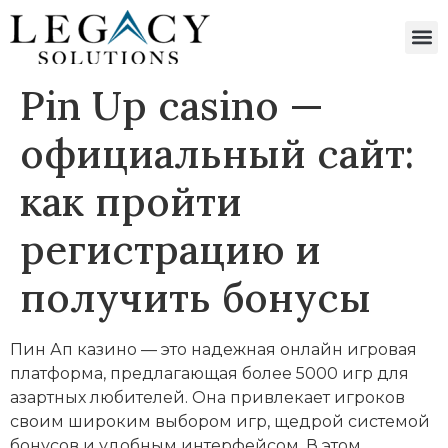
Pin Up casino —
официальный сайт:
как пройти
регистрацию и
получить бонусы
Пин Ап казино — это надежная онлайн игровая
платформа, предлагающая более 5000 игр для
азартных любителей. Она привлекает игроков
своим широким выбором игр, щедрой системой
бонусов и удобным интерфейсом. В этом