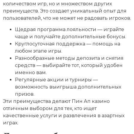
количеством игр, но и множеством других
преимуществ. Это создает уникальный опыт для
пользователей, что не может не радовать игроков.
Щедрая программа лояльности — играйте
чаще и получайте дополнительные бонусы.
Круглосуточная поддержка — помощь на
любом этапе игры.
Разнообразные методы депозита и снятия
средств — выбирайте тот, который удобен
именно вам.
Регулярные акции и турниры —
возможность выигрыша дополнительных
призов.
Эти преимущества делают Пин Ап казино
отличным выбором для тех, кто ищет
качественные услуги и развлечения в азартных
играх.