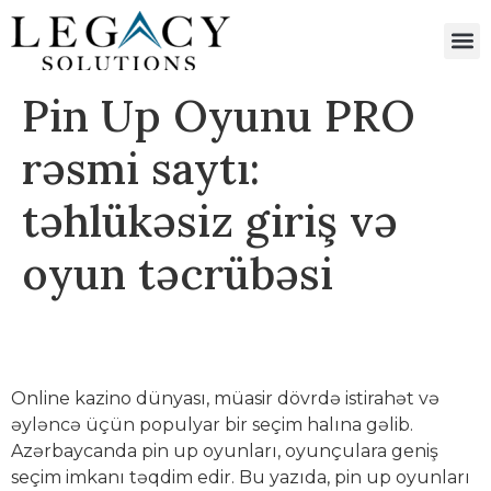
Pin Up Oyunu PRO
rəsmi saytı:
təhlükəsiz giriş və
oyun təcrübəsi
Online kazino dünyası, müasir dövrdə istirahət və
əyləncə üçün populyar bir seçim halına gəlib.
Azərbaycanda pin up oyunları, oyunçulara geniş
seçim imkanı təqdim edir. Bu yazıda, pin up oyunları