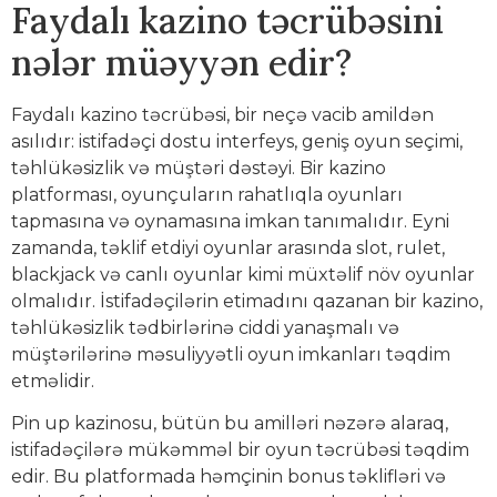
Faydalı kazino təcrübəsini
nələr müəyyən edir?
Faydalı kazino təcrübəsi, bir neçə vacib amildən
asılıdır: istifadəçi dostu interfeys, geniş oyun seçimi,
təhlükəsizlik və müştəri dəstəyi. Bir kazino
platforması, oyunçuların rahatlıqla oyunları
tapmasına və oynamasına imkan tanımalıdır. Eyni
zamanda, təklif etdiyi oyunlar arasında slot, rulet,
blackjack və canlı oyunlar kimi müxtəlif növ oyunlar
olmalıdır. İstifadəçilərin etimadını qazanan bir kazino,
təhlükəsizlik tədbirlərinə ciddi yanaşmalı və
müştərilərinə məsuliyyətli oyun imkanları təqdim
etməlidir.
Pin up kazinosu, bütün bu amilləri nəzərə alaraq,
istifadəçilərə mükəmməl bir oyun təcrübəsi təqdim
edir. Bu platformada həmçinin bonus təklifləri və