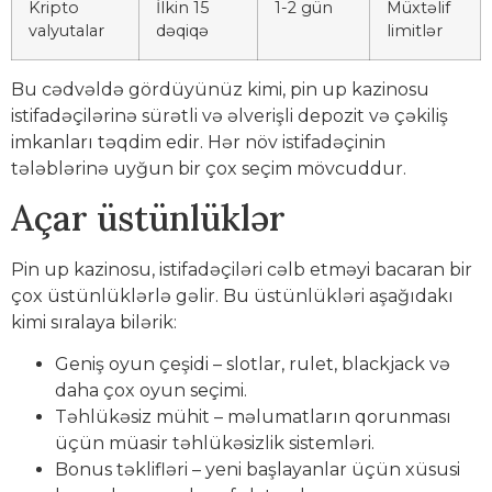
Kripto
İlkin 15
1-2 gün
Müxtəlif
valyutalar
dəqiqə
limitlər
Bu cədvəldə gördüyünüz kimi, pin up kazinosu
istifadəçilərinə sürətli və əlverişli depozit və çəkiliş
imkanları təqdim edir. Hər növ istifadəçinin
tələblərinə uyğun bir çox seçim mövcuddur.
Açar üstünlüklər
Pin up kazinosu, istifadəçiləri cəlb etməyi bacaran bir
çox üstünlüklərlə gəlir. Bu üstünlükləri aşağıdakı
kimi sıralaya bilərik:
Geniş oyun çeşidi – slotlar, rulet, blackjack və
daha çox oyun seçimi.
Təhlükəsiz mühit – məlumatların qorunması
üçün müasir təhlükəsizlik sistemləri.
Bonus təklifləri – yeni başlayanlar üçün xüsusi