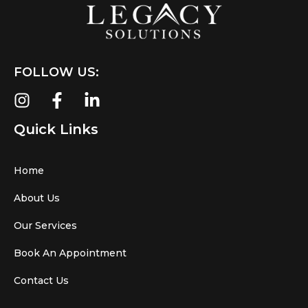
FOLLOW US:
Quick Links
Home
About Us
Our Services
Book An Appointment
Contact Us