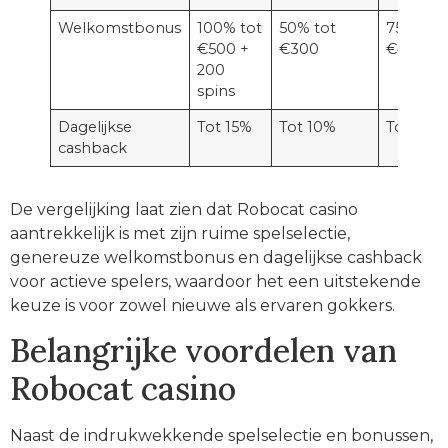
Welkomstbonus
100% tot
50% tot
75% tot
€500 +
€300
€400
200
spins
Dagelijkse
Tot 15%
Tot 10%
Tot 5%
cashback
De vergelijking laat zien dat Robocat casino
aantrekkelijk is met zijn ruime spelselectie,
genereuze welkomstbonus en dagelijkse cashback
voor actieve spelers, waardoor het een uitstekende
keuze is voor zowel nieuwe als ervaren gokkers.
Belangrijke voordelen van
Robocat casino
Naast de indrukwekkende spelselectie en bonussen,