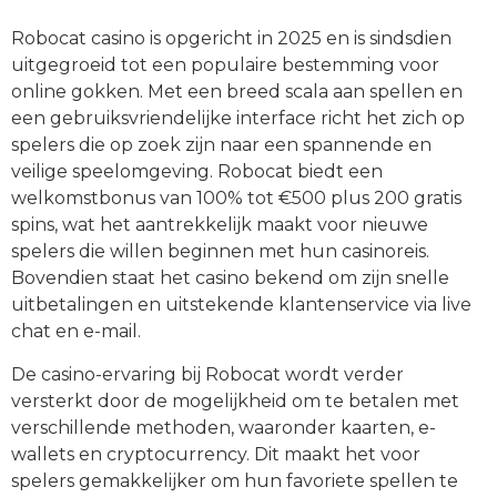
Robocat casino is opgericht in 2025 en is sindsdien
uitgegroeid tot een populaire bestemming voor
online gokken. Met een breed scala aan spellen en
een gebruiksvriendelijke interface richt het zich op
spelers die op zoek zijn naar een spannende en
veilige speelomgeving. Robocat biedt een
welkomstbonus van 100% tot €500 plus 200 gratis
spins, wat het aantrekkelijk maakt voor nieuwe
spelers die willen beginnen met hun casinoreis.
Bovendien staat het casino bekend om zijn snelle
uitbetalingen en uitstekende klantenservice via live
chat en e-mail.
De casino-ervaring bij Robocat wordt verder
versterkt door de mogelijkheid om te betalen met
verschillende methoden, waaronder kaarten, e-
wallets en cryptocurrency. Dit maakt het voor
spelers gemakkelijker om hun favoriete spellen te