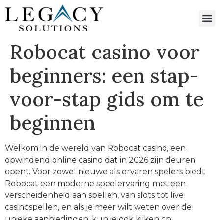
Robocat casino voor
beginners: een stap-
voor-stap gids om te
beginnen
Welkom in de wereld van Robocat casino, een
opwindend online casino dat in 2026 zijn deuren
opent. Voor zowel nieuwe als ervaren spelers biedt
Robocat een moderne speelervaring met een
verscheidenheid aan spellen, van slots tot live
casinospellen, en als je meer wilt weten over de
unieke aanbiedingen, kun je ook kijken op