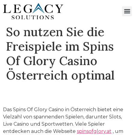
So nutzen Sie die
Freispiele im Spins
Of Glory Casino
Österreich optimal
Das Spins Of Glory Casino in Österreich bietet eine
Vielzahl von spannenden Spielen, darunter Slots,
Live Casino und Sportwetten. Viele Spieler
entdecken auch die Webseite
spinsofglory.at
, um