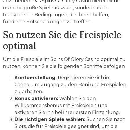
abzuheben. Das Spins Of Glory Casino bietet nicht
nur eine große Spieleauswahl, sondern auch
transparente Bedingungen, die Ihnen helfen,
fundierte Entscheidungen zu treffen.
So nutzen Sie die Freispiele
optimal
Um die Freispiele im Spins Of Glory Casino optimal zu
nutzen, können Sie die folgenden Schritte befolgen:
Kontoerstellung:
Registrieren Sie sich im
Casino, um Zugang zu den Boni und Freispielen
zu erhalten.
Bonus aktivieren:
Wählen Sie den
Willkommensbonus mit Freispielen und
aktivieren Sie ihn bei Ihrer ersten Einzahlung.
Die richtigen Spiele wählen:
Suchen Sie nach
Slots, die für Freispiele geeignet sind, um die