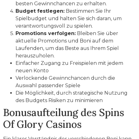
besten Gewinnchancen zu erhalten.
Budget festlegen:
Bestimmen Sie Ihr
Spielbudget und halten Sie sich daran, um
verantwortungsvoll zu spielen.
Promotions verfolgen:
Bleiben Sie über
aktuelle Promotions und Boni auf dem
Laufenden, um das Beste aus Ihrem Spiel
herauszuholen.
Einfacher Zugang zu Freispielen mit jedem
neuen Konto
Verlockende Gewinnchancen durch die
Auswahl passender Spiele
Die Möglichkeit, durch strategische Nutzung
des Budgets Risiken zu minimieren
Bonusaufteilung des Spins
Of Glory Casinos
Ein klares Verständnis der verschiedenen Boni kann