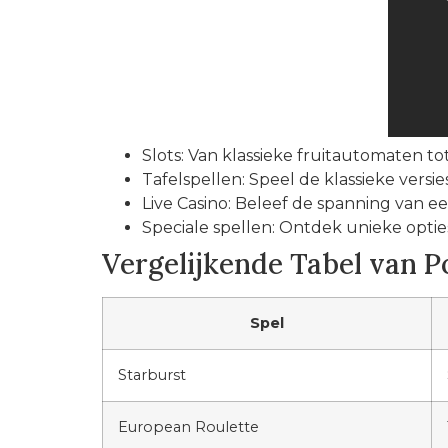
Slots: Van klassieke fruitautomaten to
Tafelspellen: Speel de klassieke versi
Live Casino: Beleef de spanning van ee
Speciale spellen: Ontdek unieke optie
Vergelijkende Tabel van P
Spel
Starburst
European Roulette