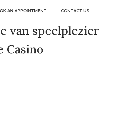
OK AN APPOINTMENT
CONTACT US
e van speelplezier
e Casino