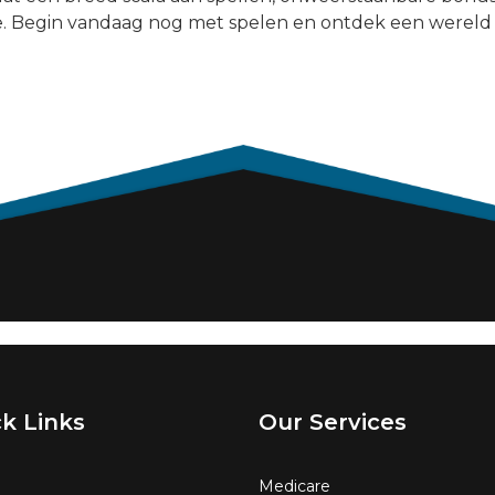
. Begin vandaag nog met spelen en ontdek een wereld
k Links
Our Services
Medicare