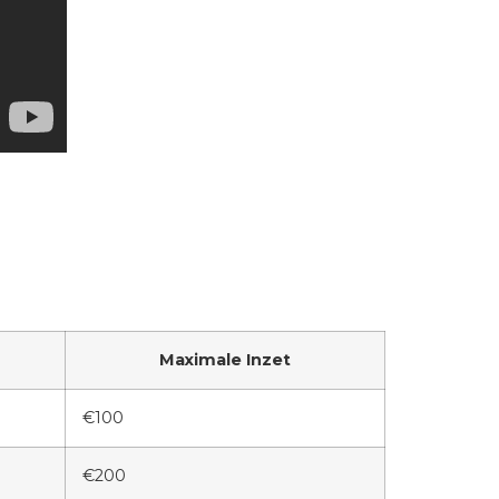
Maximale Inzet
€100
€200