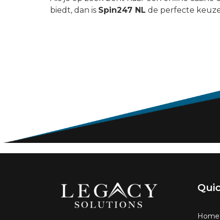
biedt, dan is
Spin247 NL
de perfecte keuze
Quic
Home