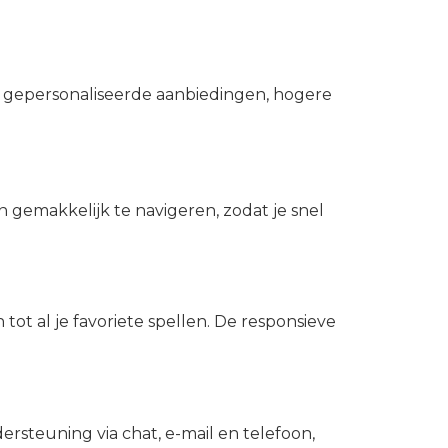
n gepersonaliseerde aanbiedingen, hogere
n gemakkelijk te navigeren, zodat je snel
 tot al je favoriete spellen. De responsieve
rsteuning via chat, e-mail en telefoon,