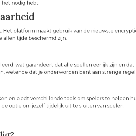
e het nodig hebt.
baarheid
L
. Het platform maakt gebruik van de nieuwste encrypt
 allen tijde beschermd zijn.
leerd, wat garandeert dat alle spellen eerlijk zijn en d
en, wetende dat je onderworpen bent aan strenge regels
n en biedt verschillende tools om spelers te helpen h
de optie om jezelf tijdelijk uit te sluiten van spelen.
lig?