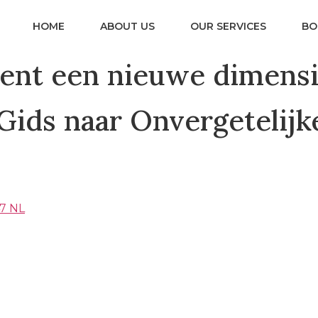
HOME
ABOUT US
OUR SERVICES
BO
ent een nieuwe dimensi
Gids naar Onvergetelijk
47 NL