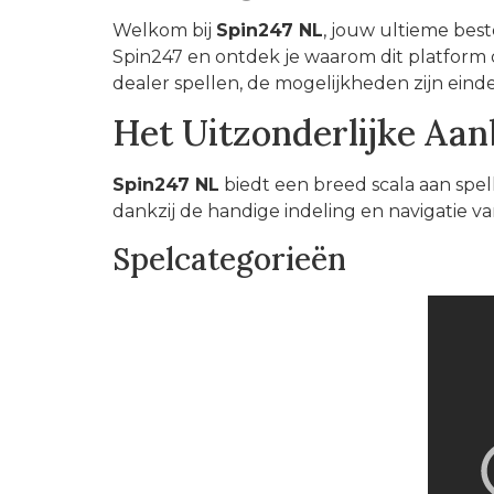
Welkom bij
Spin247 NL
, jouw ultieme bes
Spin247 en ontdek je waarom dit platform d
dealer spellen, de mogelijkheden zijn einde
Het Uitzonderlijke Aa
Spin247 NL
biedt een breed scala aan spel
dankzij de handige indeling en navigatie va
Spelcategorieën