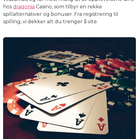
hos
dragonia
Casino, som tilbyr en rekke
spillalternativer og bonuser. Fra registrering til
spilling, vi dekker alt du trenger å vite.