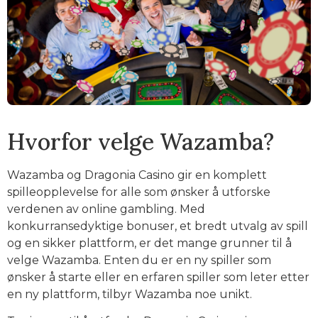
Hvorfor velge Wazamba?
Wazamba og Dragonia Casino gir en komplett
spilleopplevelse for alle som ønsker å utforske
verdenen av online gambling. Med
konkurransedyktige bonuser, et bredt utvalg av spill
og en sikker plattform, er det mange grunner til å
velge Wazamba. Enten du er en ny spiller som
ønsker å starte eller en erfaren spiller som leter etter
en ny plattform, tilbyr Wazamba noe unikt.