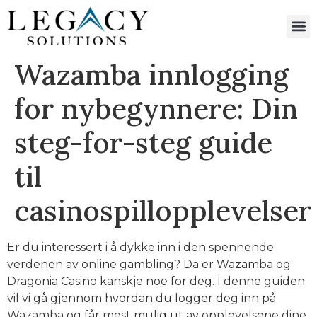
Wazamba innlogging
for nybegynnere: Din
steg-for-steg guide
til
casinospillopplevelser
Er du interessert i å dykke inn i den spennende
verdenen av online gambling? Da er Wazamba og
Dragonia Casino kanskje noe for deg. I denne guiden
vil vi gå gjennom hvordan du logger deg inn på
Wazamba og får mest mulig ut av opplevelsene dine