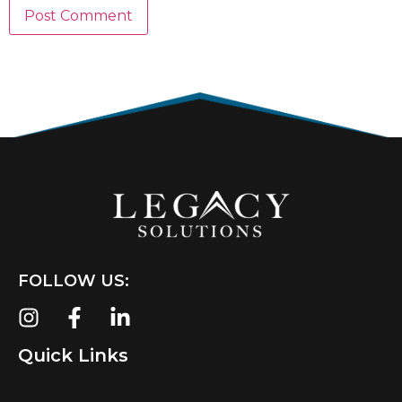
FOLLOW US:
Quick Links