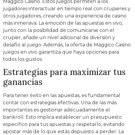
Maggico Casino. Estos juegos permiten a los
jugadores interactuar en tiempo real con crupieres y
otros jugadores, creando una experiencia de casino
más inmersiva. La emoción de las apuestas en vivo,
junto con la posibilidad de comunicarse con el
crupier, añade un nivel adicional de diversión y
desafío al juego. Además, la oferta de Maggico Casino
juegos en vivo garantiza que haya opciones para
todos los gustos.
Estrategias para maximizar tus
ganancias
Para tener éxito en las apuestas, es fundamental
contar con estrategias efectivas. Una de las más
importantes es gestionar adecuadamente el
bankroll. Esto implica establecer un presupuesto
específico para tus apuestas y respetarlo, evitando
apostar más de lo que estás dispuesto a perder. La