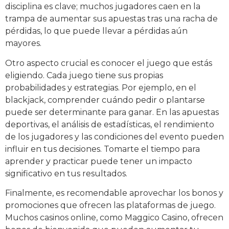
disciplina es clave; muchos jugadores caen en la
trampa de aumentar sus apuestas tras una racha de
pérdidas, lo que puede llevar a pérdidas aún
mayores.
Otro aspecto crucial es conocer el juego que estás
eligiendo. Cada juego tiene sus propias
probabilidades y estrategias. Por ejemplo, en el
blackjack, comprender cuándo pedir o plantarse
puede ser determinante para ganar. En las apuestas
deportivas, el análisis de estadísticas, el rendimiento
de los jugadores y las condiciones del evento pueden
influir en tus decisiones. Tomarte el tiempo para
aprender y practicar puede tener un impacto
significativo en tus resultados.
Finalmente, es recomendable aprovechar los bonos y
promociones que ofrecen las plataformas de juego.
Muchos casinos online, como Maggico Casino, ofrecen