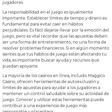
jugadores.
La responsabilidad en el juego es igualmente
importante. Establecer límites de tiempo y dinero es
fundamental para evitar caer en hábitos
perjudiciales. Es fácil dejarse llevar por la emoción del
juego, pero es vital recordar que las apuestas deben
ser una forma de entretenimiento, no una forma de
resolver problemas financieros. Si en algún momento
sientes que tus hábitos de juego están afectando tu
vida, es importante buscar ayuda y recursos que
puedan apoyarte.
La mayoría de los casinos en línea, incluido Maggico
Casino, ofrecen herramientas de autoexclusión y
límites de apuestas para ayudar a los jugadores a
mantener un control saludable sobre su actividad de
juego. Conocer y utilizar estas herramientas puede
contribuir a una experiencia de juego más
responsable y placentera.