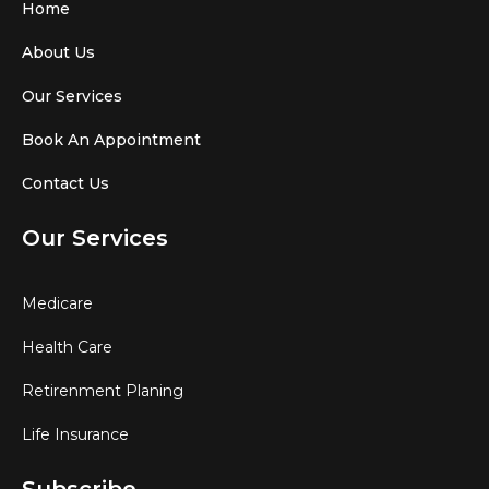
Home
About Us
Our Services
Book An Appointment
Contact Us
Our Services
Medicare
Health Care
Retirenment Planing
Life Insurance