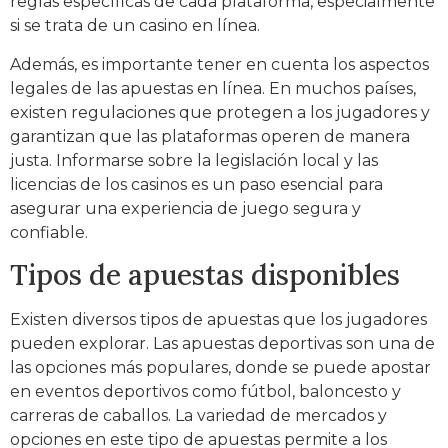
reglas específicas de cada plataforma, especialmente
si se trata de un casino en línea.
Además, es importante tener en cuenta los aspectos
legales de las apuestas en línea. En muchos países,
existen regulaciones que protegen a los jugadores y
garantizan que las plataformas operen de manera
justa. Informarse sobre la legislación local y las
licencias de los casinos es un paso esencial para
asegurar una experiencia de juego segura y
confiable.
Tipos de apuestas disponibles
Existen diversos tipos de apuestas que los jugadores
pueden explorar. Las apuestas deportivas son una de
las opciones más populares, donde se puede apostar
en eventos deportivos como fútbol, baloncesto y
carreras de caballos. La variedad de mercados y
opciones en este tipo de apuestas permite a los