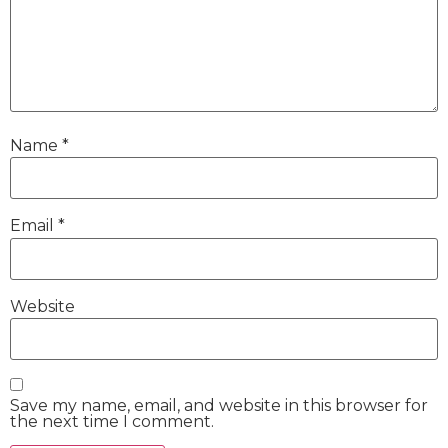
Name
*
Email
*
Website
Save my name, email, and website in this browser for
the next time I comment.