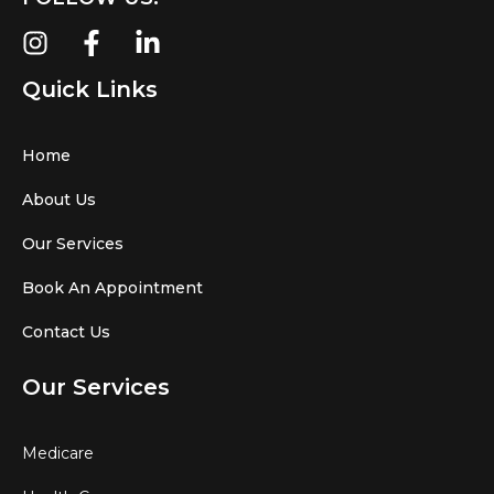
Quick Links
Home
About Us
Our Services
Book An Appointment
Contact Us
Our Services
Medicare