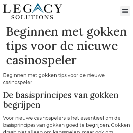
Beginnen met gokken
tips voor de nieuwe
casinospeler
Beginnen met gokken tips voor de nieuwe
casinospeler
De basisprincipes van gokken
begrijpen
Voor nieuwe casinospelers is het essentieel om de
basisprincipes van gokken goed te begrijpen. Gokken
draait niet alleen om kansspelen, maar ook om