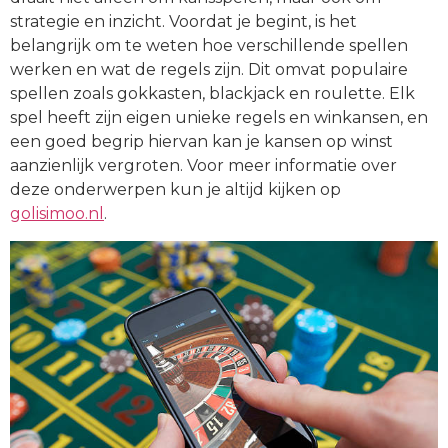
strategie en inzicht. Voordat je begint, is het
belangrijk om te weten hoe verschillende spellen
werken en wat de regels zijn. Dit omvat populaire
spellen zoals gokkasten, blackjack en roulette. Elk
spel heeft zijn eigen unieke regels en winkansen, en
een goed begrip hiervan kan je kansen op winst
aanzienlijk vergroten. Voor meer informatie over
deze onderwerpen kun je altijd kijken op
golisimoo.nl
.