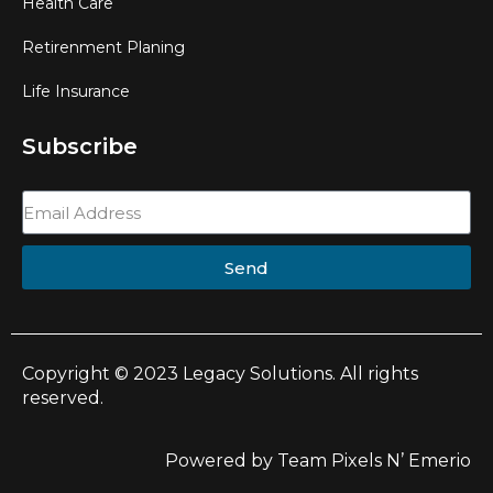
Health Care
Retirenment Planing
Life Insurance
Subscribe
Send
Copyright © 2023 Legacy Solutions. All rights
reserved.
Powered by Team Pixels N’ Emerio