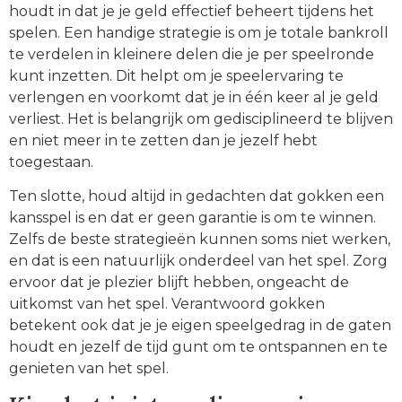
houdt in dat je je geld effectief beheert tijdens het
spelen. Een handige strategie is om je totale bankroll
te verdelen in kleinere delen die je per speelronde
kunt inzetten. Dit helpt om je speelervaring te
verlengen en voorkomt dat je in één keer al je geld
verliest. Het is belangrijk om gedisciplineerd te blijven
en niet meer in te zetten dan je jezelf hebt
toegestaan.
Ten slotte, houd altijd in gedachten dat gokken een
kansspel is en dat er geen garantie is om te winnen.
Zelfs de beste strategieën kunnen soms niet werken,
en dat is een natuurlijk onderdeel van het spel. Zorg
ervoor dat je plezier blijft hebben, ongeacht de
uitkomst van het spel. Verantwoord gokken
betekent ook dat je je eigen speelgedrag in de gaten
houdt en jezelf de tijd gunt om te ontspannen en te
genieten van het spel.