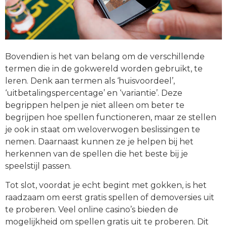
Bovendien is het van belang om de verschillende
termen die in de gokwereld worden gebruikt, te
leren. Denk aan termen als ‘huisvoordeel’,
‘uitbetalingspercentage’ en ‘variantie’. Deze
begrippen helpen je niet alleen om beter te
begrijpen hoe spellen functioneren, maar ze stellen
je ook in staat om weloverwogen beslissingen te
nemen. Daarnaast kunnen ze je helpen bij het
herkennen van de spellen die het beste bij je
speelstijl passen.
Tot slot, voordat je echt begint met gokken, is het
raadzaam om eerst gratis spellen of demoversies uit
te proberen. Veel online casino’s bieden de
mogelijkheid om spellen gratis uit te proberen. Dit