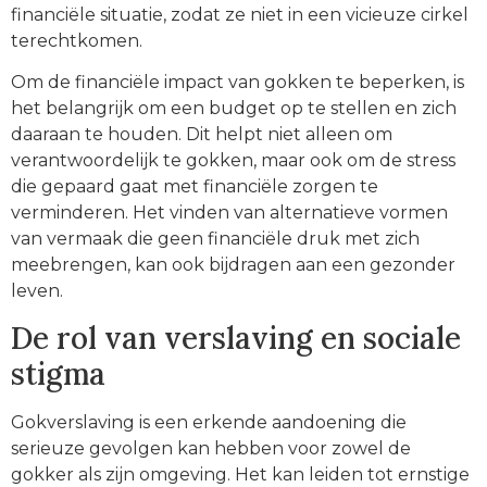
financiële situatie, zodat ze niet in een vicieuze cirkel
terechtkomen.
Om de financiële impact van gokken te beperken, is
het belangrijk om een budget op te stellen en zich
daaraan te houden. Dit helpt niet alleen om
verantwoordelijk te gokken, maar ook om de stress
die gepaard gaat met financiële zorgen te
verminderen. Het vinden van alternatieve vormen
van vermaak die geen financiële druk met zich
meebrengen, kan ook bijdragen aan een gezonder
leven.
De rol van verslaving en sociale
stigma
Gokverslaving is een erkende aandoening die
serieuze gevolgen kan hebben voor zowel de
gokker als zijn omgeving. Het kan leiden tot ernstige