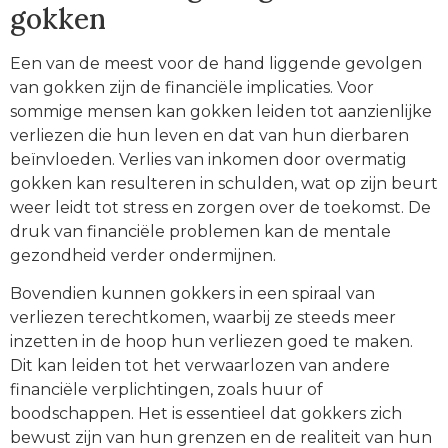
gokken
Een van de meest voor de hand liggende gevolgen
van gokken zijn de financiële implicaties. Voor
sommige mensen kan gokken leiden tot aanzienlijke
verliezen die hun leven en dat van hun dierbaren
beïnvloeden. Verlies van inkomen door overmatig
gokken kan resulteren in schulden, wat op zijn beurt
weer leidt tot stress en zorgen over de toekomst. De
druk van financiële problemen kan de mentale
gezondheid verder ondermijnen.
Bovendien kunnen gokkers in een spiraal van
verliezen terechtkomen, waarbij ze steeds meer
inzetten in de hoop hun verliezen goed te maken.
Dit kan leiden tot het verwaarlozen van andere
financiële verplichtingen, zoals huur of
boodschappen. Het is essentieel dat gokkers zich
bewust zijn van hun grenzen en de realiteit van hun