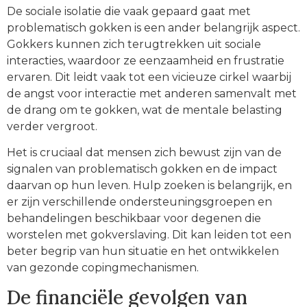
De sociale isolatie die vaak gepaard gaat met
problematisch gokken is een ander belangrijk aspect.
Gokkers kunnen zich terugtrekken uit sociale
interacties, waardoor ze eenzaamheid en frustratie
ervaren. Dit leidt vaak tot een vicieuze cirkel waarbij
de angst voor interactie met anderen samenvalt met
de drang om te gokken, wat de mentale belasting
verder vergroot.
Het is cruciaal dat mensen zich bewust zijn van de
signalen van problematisch gokken en de impact
daarvan op hun leven. Hulp zoeken is belangrijk, en
er zijn verschillende ondersteuningsgroepen en
behandelingen beschikbaar voor degenen die
worstelen met gokverslaving. Dit kan leiden tot een
beter begrip van hun situatie en het ontwikkelen
van gezonde copingmechanismen.
De financiële gevolgen van