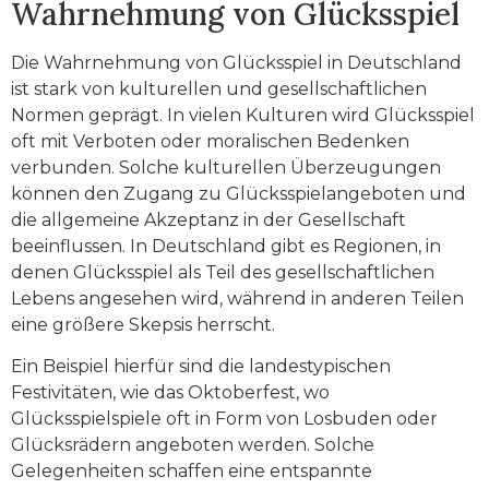
Wahrnehmung von Glücksspiel
Die Wahrnehmung von Glücksspiel in Deutschland
ist stark von kulturellen und gesellschaftlichen
Normen geprägt. In vielen Kulturen wird Glücksspiel
oft mit Verboten oder moralischen Bedenken
verbunden. Solche kulturellen Überzeugungen
können den Zugang zu Glücksspielangeboten und
die allgemeine Akzeptanz in der Gesellschaft
beeinflussen. In Deutschland gibt es Regionen, in
denen Glücksspiel als Teil des gesellschaftlichen
Lebens angesehen wird, während in anderen Teilen
eine größere Skepsis herrscht.
Ein Beispiel hierfür sind die landestypischen
Festivitäten, wie das Oktoberfest, wo
Glücksspielspiele oft in Form von Losbuden oder
Glücksrädern angeboten werden. Solche
Gelegenheiten schaffen eine entspannte