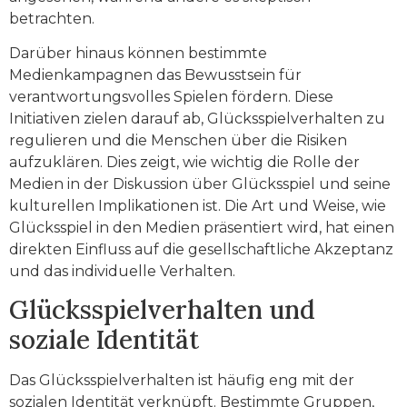
betrachten.
Darüber hinaus können bestimmte
Medienkampagnen das Bewusstsein für
verantwortungsvolles Spielen fördern. Diese
Initiativen zielen darauf ab, Glücksspielverhalten zu
regulieren und die Menschen über die Risiken
aufzuklären. Dies zeigt, wie wichtig die Rolle der
Medien in der Diskussion über Glücksspiel und seine
kulturellen Implikationen ist. Die Art und Weise, wie
Glücksspiel in den Medien präsentiert wird, hat einen
direkten Einfluss auf die gesellschaftliche Akzeptanz
und das individuelle Verhalten.
Glücksspielverhalten und
soziale Identität
Das Glücksspielverhalten ist häufig eng mit der
sozialen Identität verknüpft. Bestimmte Gruppen,