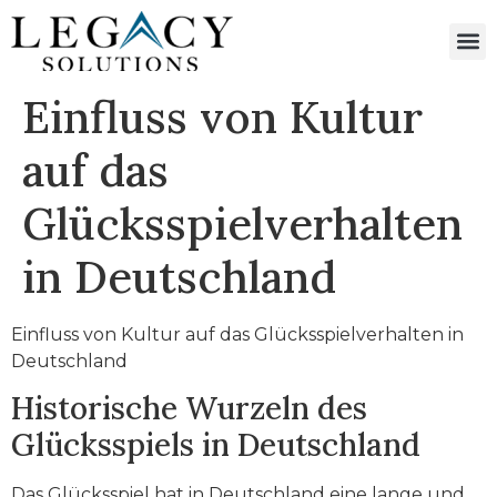
Einfluss von Kultur
auf das
Glücksspielverhalten
in Deutschland
Einfluss von Kultur auf das Glücksspielverhalten in
Deutschland
Historische Wurzeln des
Glücksspiels in Deutschland
Das Glücksspiel hat in Deutschland eine lange und