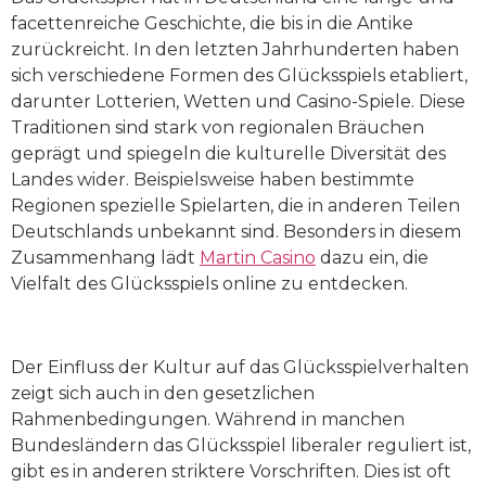
facettenreiche Geschichte, die bis in die Antike
zurückreicht. In den letzten Jahrhunderten haben
sich verschiedene Formen des Glücksspiels etabliert,
darunter Lotterien, Wetten und Casino-Spiele. Diese
Traditionen sind stark von regionalen Bräuchen
geprägt und spiegeln die kulturelle Diversität des
Landes wider. Beispielsweise haben bestimmte
Regionen spezielle Spielarten, die in anderen Teilen
Deutschlands unbekannt sind. Besonders in diesem
Zusammenhang lädt
Martin Casino
dazu ein, die
Vielfalt des Glücksspiels online zu entdecken.
Der Einfluss der Kultur auf das Glücksspielverhalten
zeigt sich auch in den gesetzlichen
Rahmenbedingungen. Während in manchen
Bundesländern das Glücksspiel liberaler reguliert ist,
gibt es in anderen striktere Vorschriften. Dies ist oft