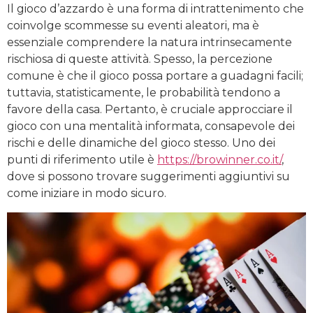
Il gioco d’azzardo è una forma di intrattenimento che
coinvolge scommesse su eventi aleatori, ma è
essenziale comprendere la natura intrinsecamente
rischiosa di queste attività. Spesso, la percezione
comune è che il gioco possa portare a guadagni facili;
tuttavia, statisticamente, le probabilità tendono a
favore della casa. Pertanto, è cruciale approcciare il
gioco con una mentalità informata, consapevole dei
rischi e delle dinamiche del gioco stesso. Uno dei
punti di riferimento utile è
https://browinner.co.it/
,
dove si possono trovare suggerimenti aggiuntivi su
come iniziare in modo sicuro.