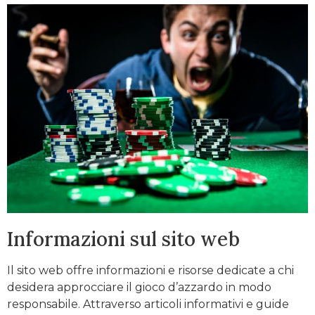
Informazioni sul sito web
Il sito web offre informazioni e risorse dedicate a chi
desidera approcciare il gioco d’azzardo in modo
responsabile. Attraverso articoli informativi e guide