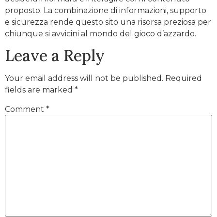
proposto. La combinazione di informazioni, supporto
e sicurezza rende questo sito una risorsa preziosa per
chiunque si avvicini al mondo del gioco d’azzardo.
Leave a Reply
Your email address will not be published.
Required
fields are marked
*
Comment
*