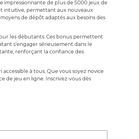
ffre impressionnante de plus de 5000 jeux de
e et intuitive, permettant aux nouveaux
s moyens de dépôt adaptés aux besoins des
l pour les débutants. Ces bonus permettent
aitant s’engager sérieusement dans le
tante, renforçant la confiance des
ari accessible à tous. Que vous soyez novice
e de jeu en ligne. Inscrivez-vous dès