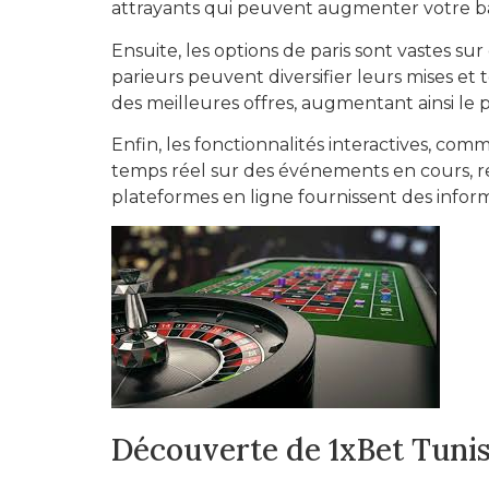
attrayants qui peuvent augmenter votre ban
Ensuite, les options de paris sont vastes su
parieurs peuvent diversifier leurs mises et 
des meilleures offres, augmentant ainsi le p
Enfin, les fonctionnalités interactives, co
temps réel sur des événements en cours, ren
plateformes en ligne fournissent des inform
Découverte de 1xBet Tunis