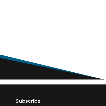
Subscribe