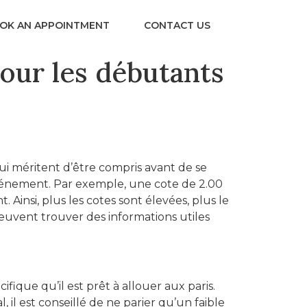
OK AN APPOINTMENT
CONTACT US
pour les débutants
qui méritent d’être compris avant de se
 événement. Par exemple, une cote de 2.00
Ainsi, plus les cotes sont élevées, plus le
 peuvent trouver des informations utiles
ique qu’il est prêt à allouer aux paris.
il est conseillé de ne parier qu’un faible