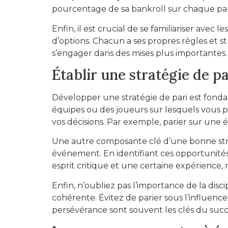
pourcentage de sa bankroll sur chaque par
Enfin, il est crucial de se familiariser avec 
d’options. Chacun a ses propres règles et st
s’engager dans des mises plus importantes.
Établir une stratégie de pa
Développer une stratégie de pari est fond
équipes ou des joueurs sur lesquels vous p
vos décisions. Par exemple, parier sur une
Une autre composante clé d’une bonne strat
événement. En identifiant ces opportunités,
esprit critique et une certaine expérience, 
Enfin, n’oubliez pas l’importance de la dis
cohérente. Évitez de parier sous l’influence
persévérance sont souvent les clés du succ