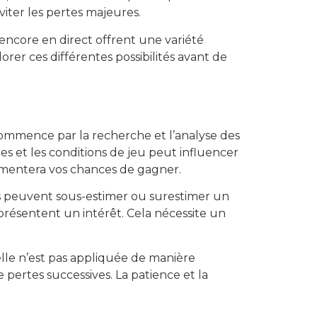
iter les pertes majeures.
ou encore en direct offrent une variété
rer ces différentes possibilités avant de
ommence par la recherche et l’analyse des
s et les conditions de jeu peut influencer
ugmentera vos chances de gagner.
rs peuvent sous-estimer ou surestimer un
présentent un intérêt. Cela nécessite un
 elle n’est pas appliquée de manière
 pertes successives. La patience et la