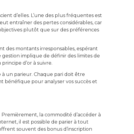
cient d’elles. L’une des plus fréquentes est
eut entraîner des pertes considérables, car
 objectives plutôt que sur des préférences
 des montants irresponsables, espérant
stion implique de définir des limites de
principe d’or à suivre.
 à un parieur. Chaque pari doit être
t bénéfique pour analyser vos succès et
ts. Premièrement, la commodité d’accéder à
net, il est possible de parier à tout
offrent souvent des bonus d’inscription