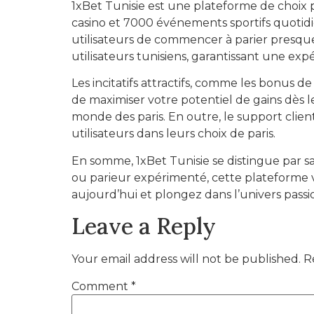
1xBet Tunisie est une plateforme de choix p
casino et 7000 événements sportifs quotidien
utilisateurs de commencer à parier presqu
utilisateurs tunisiens, garantissant une expé
Les incitatifs attractifs, comme les bonus 
de maximiser votre potentiel de gains dès 
monde des paris. En outre, le support clien
utilisateurs dans leurs choix de paris.
En somme, 1xBet Tunisie se distingue par sa d
ou parieur expérimenté, cette plateforme v
aujourd’hui et plongez dans l’univers passio
Leave a Reply
Your email address will not be published.
R
Comment
*