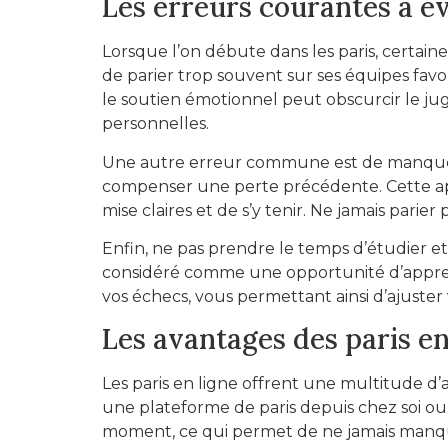
Les erreurs courantes à év
Lorsque l’on débute dans les paris, certaine
de parier trop souvent sur ses équipes fav
le soutien émotionnel peut obscurcir le jug
personnelles.
Une autre erreur commune est de manquer 
compenser une perte précédente. Cette app
mise claires et de s’y tenir. Ne jamais pari
Enfin, ne pas prendre le temps d’étudier e
considéré comme une opportunité d’appren
vos échecs, vous permettant ainsi d’ajuster 
Les avantages des paris en
Les paris en ligne offrent une multitude d
une plateforme de paris depuis chez soi ou 
moment, ce qui permet de ne jamais manquer