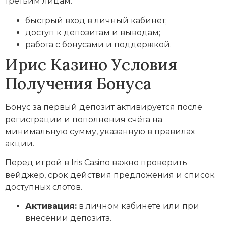
третьим лицам.
быстрый вход в личный кабинет;
доступ к депозитам и выводам;
работа с бонусами и поддержкой.
Ирис Казино Условия
Получения Бонуса
Бонус за первый депозит активируется после
регистрации и пополнения счёта на
минимальную сумму, указанную в правилах
акции.
Перед игрой в Iris Casino важно проверить
вейджер, срок действия предложения и список
доступных слотов.
Активация:
в личном кабинете или при
внесении депозита.