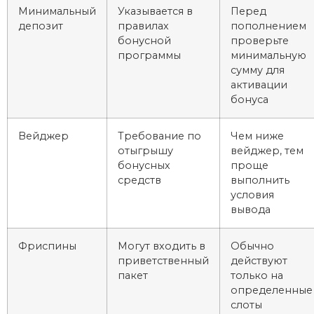
Минимальный
Указывается в
Перед
депозит
правилах
пополнением
бонусной
проверьте
программы
минимальную
сумму для
активации
бонуса
Вейджер
Требование по
Чем ниже
отыгрышу
вейджер, тем
бонусных
проще
средств
выполнить
условия
вывода
Фриспины
Могут входить в
Обычно
приветственный
действуют
пакет
только на
определенные
слоты