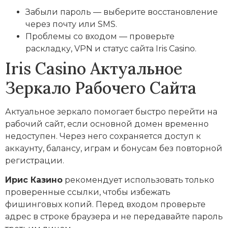
Забыли пароль — выберите восстановление
через почту или SMS.
Проблемы со входом — проверьте
раскладку, VPN и статус сайта Iris Casino.
Iris Casino Актуальное
Зеркало Рабочего Сайта
Актуальное зеркало помогает быстро перейти на
рабочий сайт, если основной домен временно
недоступен. Через него сохраняется доступ к
аккаунту, балансу, играм и бонусам без повторной
регистрации.
Ирис Казино
рекомендует использовать только
проверенные ссылки, чтобы избежать
фишинговых копий. Перед входом проверьте
адрес в строке браузера и не передавайте пароль