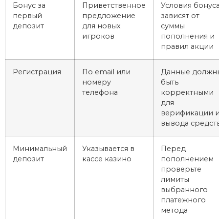
Бонус за
Приветственное
Условия бонус
первый
предложение
зависят от
депозит
для новых
суммы
игроков
пополнения и
правил акции
Регистрация
По email или
Данные должн
номеру
быть
телефона
корректными
для
верификации 
вывода средст
Минимальный
Указывается в
Перед
депозит
кассе казино
пополнением
проверьте
лимиты
выбранного
платежного
метода