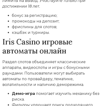
лимиты на вывод.
Участвуйте только при
достижении 18 лет.
бонус за регистрацию;
промокоды на депозит;
фриспины для слотов;
кэшбэк и турниры.
Iris Casino игровые
автоматы онлайн
Раздел слотов объединяет классические
аппараты, видеослоты и игры с бонусными
раундами. Пользователи могут выбирать
автоматы по провайдеру, тематике,
волатильности и наличию деморежима.
Демо-игра
помогает изучить механику без
риска.
Фильтры
упрощают поиск подходящего