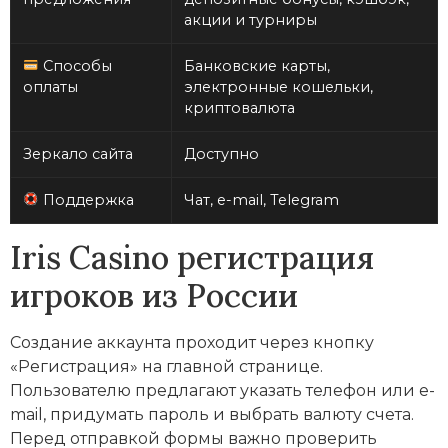
акции и турниры
Способы
Банковские карты,
оплаты
электронные кошельки,
криптовалюта
Зеркало сайта
Доступно
Поддержка
Чат, e-mail, Telegram
Iris Casino регистрация
игроков из России
Создание аккаунта проходит через кнопку
«Регистрация» на главной странице.
Пользователю предлагают указать телефон или e-
mail, придумать пароль и выбрать валюту счета.
Перед отправкой формы важно проверить