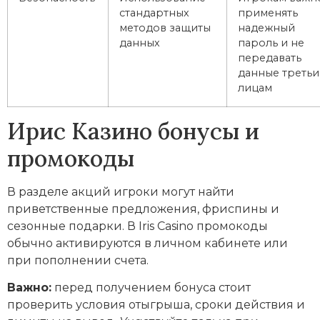
стандартных
применять
методов защиты
надежный
данных
пароль и не
передавать
данные треть
лицам
Ирис Казино бонусы и
промокоды
В разделе акций игроки могут найти
приветственные предложения, фриспины и
сезонные подарки. В Iris Casino промокоды
обычно активируются в личном кабинете или
при пополнении счета.
Важно:
перед получением бонуса стоит
проверить условия отыгрыша, сроки действия и