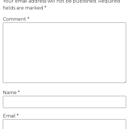
Your email address will not be published.
Required
fields are marked
*
Comment
*
Name
*
Email
*