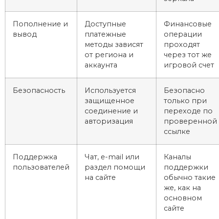
Пополнение и
Доступные
Финансовые
вывод
платежные
операции
методы зависят
проходят
от региона и
через тот же
аккаунта
игровой счет
Безопасность
Используется
Безопасно
защищенное
только при
соединение и
переходе по
авторизация
проверенной
ссылке
Поддержка
Чат, e-mail или
Каналы
пользователей
раздел помощи
поддержки
на сайте
обычно такие
же, как на
основном
сайте