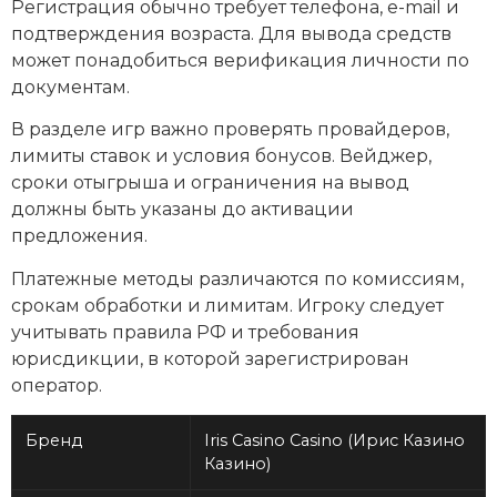
Регистрация обычно требует телефона, e-mail и
подтверждения возраста. Для вывода средств
может понадобиться верификация личности по
документам.
В разделе игр важно проверять провайдеров,
лимиты ставок и условия бонусов. Вейджер,
сроки отыгрыша и ограничения на вывод
должны быть указаны до активации
предложения.
Платежные методы различаются по комиссиям,
срокам обработки и лимитам. Игроку следует
учитывать правила РФ и требования
юрисдикции, в которой зарегистрирован
оператор.
Бренд
Iris Casino Casino (Ирис Казино
Казино)