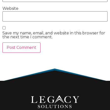
Website
Save my name, email, and website in this browser for
the next time I comment.