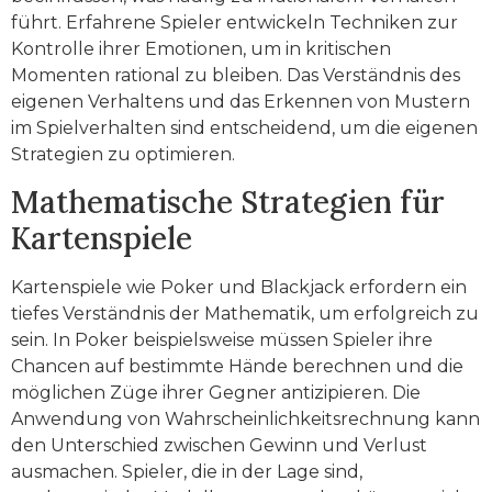
führt. Erfahrene Spieler entwickeln Techniken zur
Kontrolle ihrer Emotionen, um in kritischen
Momenten rational zu bleiben. Das Verständnis des
eigenen Verhaltens und das Erkennen von Mustern
im Spielverhalten sind entscheidend, um die eigenen
Strategien zu optimieren.
Mathematische Strategien für
Kartenspiele
Kartenspiele wie Poker und Blackjack erfordern ein
tiefes Verständnis der Mathematik, um erfolgreich zu
sein. In Poker beispielsweise müssen Spieler ihre
Chancen auf bestimmte Hände berechnen und die
möglichen Züge ihrer Gegner antizipieren. Die
Anwendung von Wahrscheinlichkeitsrechnung kann
den Unterschied zwischen Gewinn und Verlust
ausmachen. Spieler, die in der Lage sind,