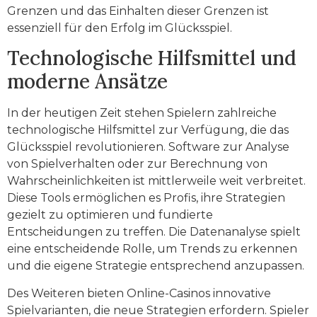
Grenzen und das Einhalten dieser Grenzen ist
essenziell für den Erfolg im Glücksspiel.
Technologische Hilfsmittel und
moderne Ansätze
In der heutigen Zeit stehen Spielern zahlreiche
technologische Hilfsmittel zur Verfügung, die das
Glücksspiel revolutionieren. Software zur Analyse
von Spielverhalten oder zur Berechnung von
Wahrscheinlichkeiten ist mittlerweile weit verbreitet.
Diese Tools ermöglichen es Profis, ihre Strategien
gezielt zu optimieren und fundierte
Entscheidungen zu treffen. Die Datenanalyse spielt
eine entscheidende Rolle, um Trends zu erkennen
und die eigene Strategie entsprechend anzupassen.
Des Weiteren bieten Online-Casinos innovative
Spielvarianten, die neue Strategien erfordern. Spieler