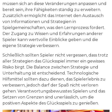
müssen sich an diese Veränderungen anpassen und
bereit sein, ihre Fähigkeiten ständig zu erweitern.
Zusätzlich ermöglicht das Internet den Austausch
von Informationen und Strategien in
Spielgemeinschaften, was den Lernprozess fördert.
Der Zugang zu Wissen und Erfahrungen anderer
Spieler kann wertvolle Einblicke geben und die
eigene Strategie verbessern.
Schließlich sollten Spieler nicht vergessen, dass trotz
aller Strategien das Glücksspiel immer ein gewisses
Risiko birgt. Die Balance zwischen Strategie und
Unterhaltung ist entscheidend. Technologische
Hilfsmittel sollten dazu dienen, das Spielerlebnis zu
verbessern, jedoch darf der Spaß nicht verloren
gehen. Verantwortungsbewusstes Spielen und das
Setzen von Grenzen sind unerlässlich, um die
positiven Aspekte des Glücksspiels zu genießen.