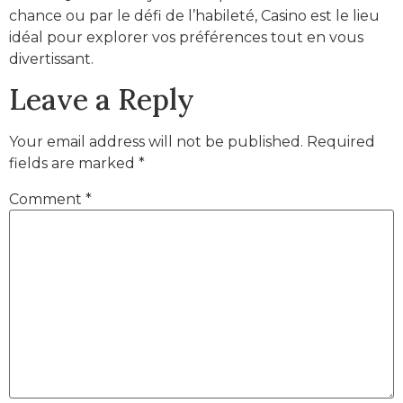
chance ou par le défi de l’habileté, Casino est le lieu
idéal pour explorer vos préférences tout en vous
divertissant.
Leave a Reply
Your email address will not be published.
Required
fields are marked
*
Comment
*