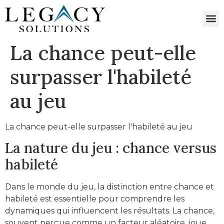
La chance peut-elle
surpasser l'habileté
au jeu
La chance peut-elle surpasser l'habileté au jeu
La nature du jeu : chance versus
habileté
Dans le monde du jeu, la distinction entre chance et
habileté est essentielle pour comprendre les
dynamiques qui influencent les résultats. La chance,
souvent perçue comme un facteur aléatoire, joue