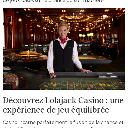
de jeux basés sur la chance ou sur l’habileté.
Découvrez Lolajack Casino : une
expérience de jeu équilibrée
Casino incarne parfaitement la fusion de la chance et