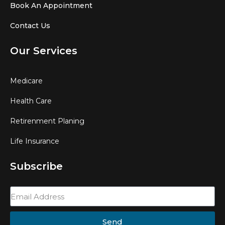
Book An Appointment
Contact Us
Our Services
Medicare
Health Care
Retirenment Planing
Life Insurance
Subscribe
Send