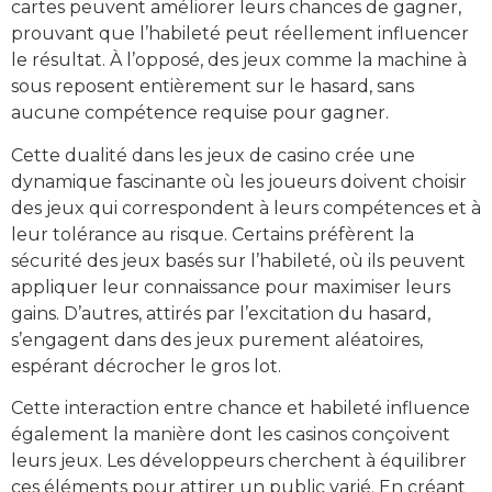
cartes peuvent améliorer leurs chances de gagner,
prouvant que l’habileté peut réellement influencer
le résultat. À l’opposé, des jeux comme la machine à
sous reposent entièrement sur le hasard, sans
aucune compétence requise pour gagner.
Cette dualité dans les jeux de casino crée une
dynamique fascinante où les joueurs doivent choisir
des jeux qui correspondent à leurs compétences et à
leur tolérance au risque. Certains préfèrent la
sécurité des jeux basés sur l’habileté, où ils peuvent
appliquer leur connaissance pour maximiser leurs
gains. D’autres, attirés par l’excitation du hasard,
s’engagent dans des jeux purement aléatoires,
espérant décrocher le gros lot.
Cette interaction entre chance et habileté influence
également la manière dont les casinos conçoivent
leurs jeux. Les développeurs cherchent à équilibrer
ces éléments pour attirer un public varié. En créant