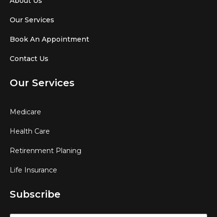
About Us
Our Services
Book An Appointment
Contact Us
Our Services
Medicare
Health Care
Retirenment Planing
Life Insurance
Subscribe