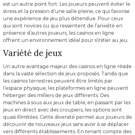
est un autre point fort. Les joueurs peuvent éviter le
stress et la pression d’une salle pleine, ce qui favorise
une expérience de jeu plus détendue. Pour ceux
qui sont novices ou qui ressentent de l’anxiété en
présence d’autres joueurs, les casinos en ligne
offrent un environnement idéal pour s’initier au jeu.
Variété de jeux
Un autre avantage majeur des casinos en ligne réside
dans la vaste sélection de jeux proposés. Tandis que
les casinos terrestres peuvent être limités par
l’espace physique, les plateformes en ligne peuvent
héberger des milliers de jeux différents. Des
machines à sous aux jeux de table, en passant par les
jeux en direct avec des croupiers, les options sont
quasi illimitées. Cette diversité permet aux joueurs de
découvrir de nouveaux jeux sans avoir à se déplacer
vers différents établissements. En tenant compte des