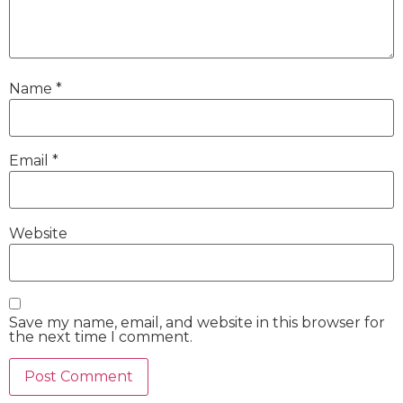
Name
*
Email
*
Website
Save my name, email, and website in this browser for
the next time I comment.