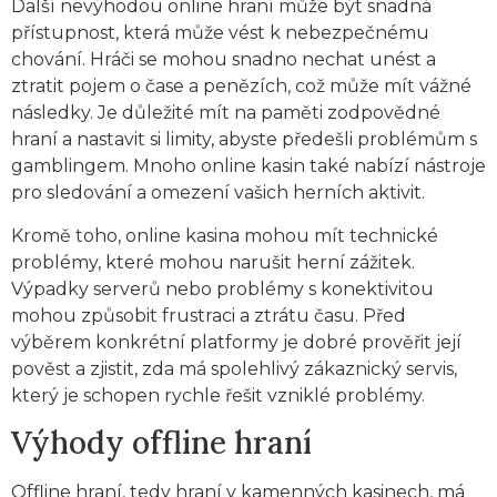
Další nevýhodou online hraní může být snadná
přístupnost, která může vést k nebezpečnému
chování. Hráči se mohou snadno nechat unést a
ztratit pojem o čase a penězích, což může mít vážné
následky. Je důležité mít na paměti zodpovědné
hraní a nastavit si limity, abyste předešli problémům s
gamblingem. Mnoho online kasin také nabízí nástroje
pro sledování a omezení vašich herních aktivit.
Kromě toho, online kasina mohou mít technické
problémy, které mohou narušit herní zážitek.
Výpadky serverů nebo problémy s konektivitou
mohou způsobit frustraci a ztrátu času. Před
výběrem konkrétní platformy je dobré prověřit její
pověst a zjistit, zda má spolehlivý zákaznický servis,
který je schopen rychle řešit vzniklé problémy.
Výhody offline hraní
Offline hraní, tedy hraní v kamenných kasinech, má