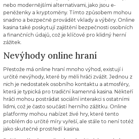
nebo modernějšími alternativami, jako jsou e-
peněženky a kryptoměny. Tímto způsobem mohou
snadno a bezpečně provádět vklady a výběry. Online
kasina také poskytují zajištění bezpečnosti osobních
a finančních údajů, což je klíčové pro klidný herní
zážitek.
Nevýhody online hraní
Přestože má online hraní mnoho výhod, existují i
určité nevýhody, které by měli hráči zvážit. Jednou z
nich je nedostatek osobního kontaktu a atmosféry,
která je typická pro tradiční kamenná kasina. Někteří
hráči mohou postrádat sociální interakci s ostatními
lidmi, což je často součástí herního zážitku. Online
platformy mohou nabízet živé hry, které tento
problém do určité míry vyřeší, ale stále to není totéž
jako skutečné prostředí kasina.