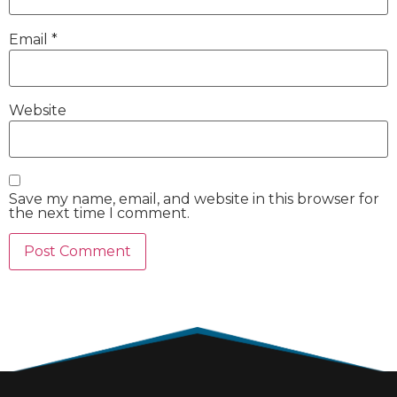
Email
*
Website
Save my name, email, and website in this browser for
the next time I comment.