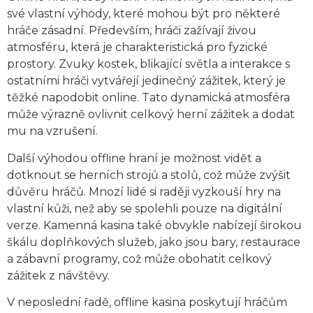
své vlastní výhody, které mohou být pro některé
hráče zásadní. Především, hráči zažívají živou
atmosféru, která je charakteristická pro fyzické
prostory. Zvuky kostek, blikající světla a interakce s
ostatními hráči vytvářejí jedinečný zážitek, který je
těžké napodobit online. Tato dynamická atmosféra
může výrazně ovlivnit celkový herní zážitek a dodat
mu na vzrušení.
Další výhodou offline hraní je možnost vidět a
dotknout se herních strojů a stolů, což může zvýšit
důvěru hráčů. Mnozí lidé si raději vyzkouší hry na
vlastní kůži, než aby se spolehli pouze na digitální
verze. Kamenná kasina také obvykle nabízejí širokou
škálu doplňkových služeb, jako jsou bary, restaurace
a zábavní programy, což může obohatit celkový
zážitek z návštěvy.
V neposlední řadě, offline kasina poskytují hráčům