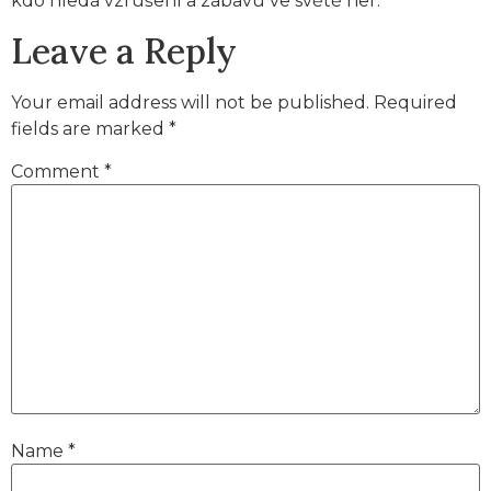
kdo hledá vzrušení a zábavu ve světě her.
Leave a Reply
Your email address will not be published.
Required
fields are marked
*
Comment
*
Name
*