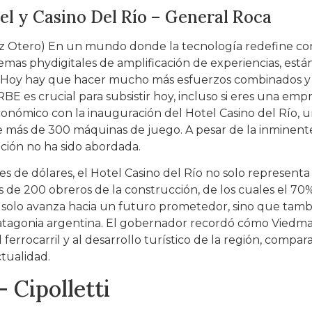
el y Casino Del Río – General Roca
ez Otero) En un mundo donde la tecnología redefine co
stemas phydigitales de amplificación de experiencias, está
. Hoy hay que hacer mucho más esfuerzos combinados y
E es crucial para subsistir hoy, incluso si eres una empr
onómico con la inauguración del Hotel Casino del Río, 
ce más de 300 máquinas de juego. A pesar de la inminen
ación no ha sido abordada.
s de dólares, el Hotel Casino del Río no solo represent
e 200 obreros de la construcción, de los cuales el 70%
o solo avanza hacia un futuro prometedor, sino que tamb
 Patagonia argentina. El gobernador recordó cómo Viedma h
l ferrocarril y al desarrollo turístico de la región, com
ctualidad.
 Cipolletti