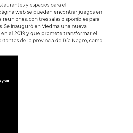
taurantes y espacios para el
u página web se pueden encontrar juegos en
 reuniones, con tres salas disponibles para
as. Se inauguró en Viedma una nueva
e en el 2019 y que promete transformar el
portantes de la provincia de Río Negro, como