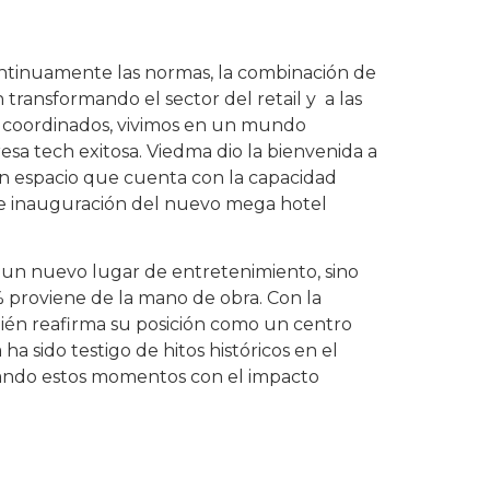
ntinuamente las normas, la combinación de
n transformando el sector del retail y a las
 coordinados, vivimos en un mundo
esa tech exitosa. Viedma dio la bienvenida a
un espacio que cuenta con la capacidad
te inauguración del nuevo mega hotel
a un nuevo lugar de entretenimiento, sino
 proviene de la mano de obra. Con la
ién reafirma su posición como un centro
a sido testigo de hitos históricos en el
parando estos momentos con el impacto