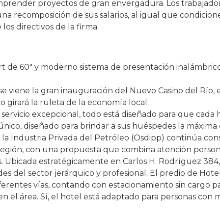
emprender proyectos de gran envergadura. Los trabajadore
na recomposición de sus salarios, al igual que condicion
los directivos de la firma.
de 60″ y moderno sistema de presentación inalámbrico 
, se viene la gran inauguración del Nuevo Casino del Río,
girará la ruleta de la economía local.
ervicio excepcional, todo está diseñado para que cada 
r único, diseñado para brindar a sus huéspedes la máxima 
e la Industria Privada del Petróleo (Osdipp) continúa co
 región, con una propuesta que combina atención persona
os. Ubicada estratégicamente en Carlos H. Rodríguez 38
des del sector jerárquico y profesional. El predio de Hote
diferentes vías, contando con estacionamiento sin cargo
n el área. Sí, el hotel está adaptado para personas con 