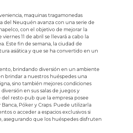
onveniencia, maquinas tragamonedas
ncia del Neuquén avanza con una serie de
pelco, con el objetivo de mejorar la
ernes 11 de abril se llevará a cabo la
a. Este fin de semana, la ciudad de
ura asiática y que se ha convertido en un
iento, brindando diversión en un ambiente
en brindar a nuestros huéspedes una
digna, sino también mejores condiciones
diversión en sus salas de juegos y
bre del resto-pub que la empresa posee
y Banca, Póker y Craps. Puede utilizarla
ntos o acceder a espacios exclusivos si
te, asegurando que los huéspedes disfruten