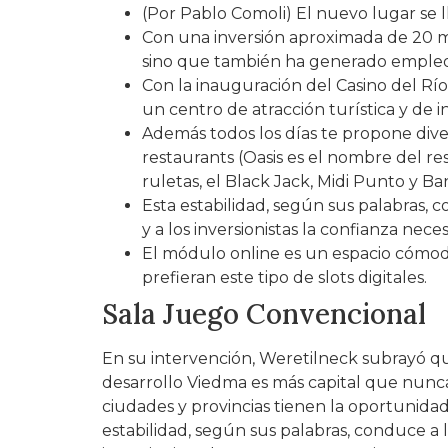
(Por Pablo Comoli) El nuevo lugar se l
Con una inversión aproximada de 20 mi
sino que también ha generado empleo 
Con la inauguración del Casino del Rí
un centro de atracción turística y de i
Además todos los días te propone diver
restaurants (Oasis es el nombre del re
ruletas, el Black Jack, Midi Punto y Ba
Esta estabilidad, según sus palabras, c
y a los inversionistas la confianza n
El módulo online es un espacio cómodo
prefieran este tipo de slots digitales.
Sala Juego Convencional
En su intervención, Weretilneck subrayó qu
desarrollo Viedma es más capital que nunca”
ciudades y provincias tienen la oportunidad d
estabilidad, según sus palabras, conduce a l