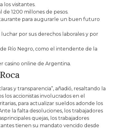
los visitantes.
l de 1200 millones de pesos.
estaurante para augurarle un buen futuro
luchar por sus derechos laborales y por
a de Río Negro, como el intendente de la
r casino online de Argentina.
 Roca
ras y transparencia”, añadió, resaltando la
 los accionistas involucrados en el
itarias, para actualizar sueldos adonde los
nte la falta desoluciones, los trabajadores
sprincipales quejas, los trabajadores
ntantes tienen su mandato vencido desde