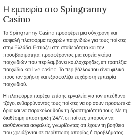
Η εμπειρία στο Spingranny
Casino
Το Spingranny Casino προσφέρει μια σύγχρονη και
ασφαλή πλατφόρμα τυχερών παιχνιδιών για τους παίκτες
στην Ελλάδα. Εστιάζει στη σταθερότητα και την
προσβασιμότητα, προσφέροντας μια ευρεία γκάμα
παιχνιδιών που περιλαμβάνει κουλοχέρηδες, επιτραπέζια
παιχνίδια και live casino. Το περιβάλλον του είναι φιλικό
προς τον χρήστη και εξασφαλίζει ευχάριστη εμπειρία
παιχνιδιού.
Η πλατφόρμα παρέχει επίσης εργαλεία για τον υπεύθυνο
τζόγο, ενθαρρύνοντας τους παίκτες να ορίσουν προσωπικά
όρια και να παρακολουθούν τη δραστηριότητά τους. Με τη
διαθέσιμη υποστήριξη 24/7, οι παίκτες μπορούν να
αισθάνονται ασφαλείς, γνωρίζοντας ότι έχουν τη βοήθεια
που χρειάζονται σε περίπτωση απορίας ή προβλήματος.