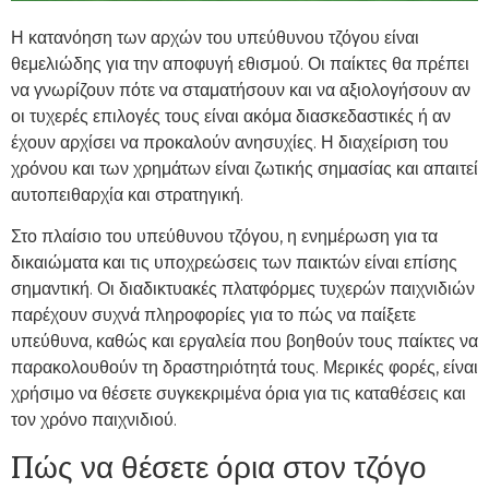
Η κατανόηση των αρχών του υπεύθυνου τζόγου είναι
θεμελιώδης για την αποφυγή εθισμού. Οι παίκτες θα πρέπει
να γνωρίζουν πότε να σταματήσουν και να αξιολογήσουν αν
οι τυχερές επιλογές τους είναι ακόμα διασκεδαστικές ή αν
έχουν αρχίσει να προκαλούν ανησυχίες. Η διαχείριση του
χρόνου και των χρημάτων είναι ζωτικής σημασίας και απαιτεί
αυτοπειθαρχία και στρατηγική.
Στο πλαίσιο του υπεύθυνου τζόγου, η ενημέρωση για τα
δικαιώματα και τις υποχρεώσεις των παικτών είναι επίσης
σημαντική. Οι διαδικτυακές πλατφόρμες τυχερών παιχνιδιών
παρέχουν συχνά πληροφορίες για το πώς να παίξετε
υπεύθυνα, καθώς και εργαλεία που βοηθούν τους παίκτες να
παρακολουθούν τη δραστηριότητά τους. Μερικές φορές, είναι
χρήσιμο να θέσετε συγκεκριμένα όρια για τις καταθέσεις και
τον χρόνο παιχνιδιού.
Πώς να θέσετε όρια στον τζόγο