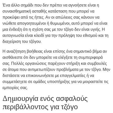
Ένα άλλο σημάδι που δεν πρέπει να αγνοήσετε είναι η
συναισθηματική ασταθής κατάσταση που μπορεί να
προκύψει από τις ήττες. Αν οι απώλειες σας κάνουν να
νιώθετε απογοητευμένοι ή θυμωμένοι, αυτό μπορεί να είναι
μια ένδειξη ότι η σχέση σας με τον τζόγο δεν είναι υγιής. Η
αυτογνωσία είναι κλειδί για την πρόληψη του εθισμού και τη
διαχείριση του τζόγου.
Η αναζήτηση βοήθειας είναι επίσης ένα σημαντικό βήμα αν
αισθάνεστε ότι δεν μπορείτε να ελέγξετε τη συμπεριφορά
σας. Πολλές οργανώσεις παρέχουν στήριξη και συμβουλές
σε άτομα που αντιμετωπίζουν προβλήματα με τον τζόγο. Μην
διστάσετε να επικοινωνήσετε με επαγγελματίες ή να
συμμετάσχετε σε ομάδες υποστήριξης για να μοιραστείτε τις
εμπειρίες σας.
Δημιουργία ενός ασφαλούς
περιβάλλοντος για τζόγο