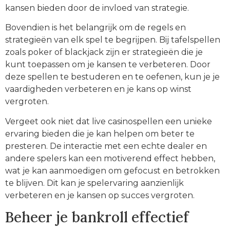
kansen bieden door de invloed van strategie.
Bovendien is het belangrijk om de regels en
strategieën van elk spel te begrijpen. Bij tafelspellen
zoals poker of blackjack zijn er strategieën die je
kunt toepassen om je kansen te verbeteren. Door
deze spellen te bestuderen en te oefenen, kun je je
vaardigheden verbeteren en je kans op winst
vergroten.
Vergeet ook niet dat live casinospellen een unieke
ervaring bieden die je kan helpen om beter te
presteren. De interactie met een echte dealer en
andere spelers kan een motiverend effect hebben,
wat je kan aanmoedigen om gefocust en betrokken
te blijven. Dit kan je spelervaring aanzienlijk
verbeteren en je kansen op succes vergroten.
Beheer je bankroll effectief