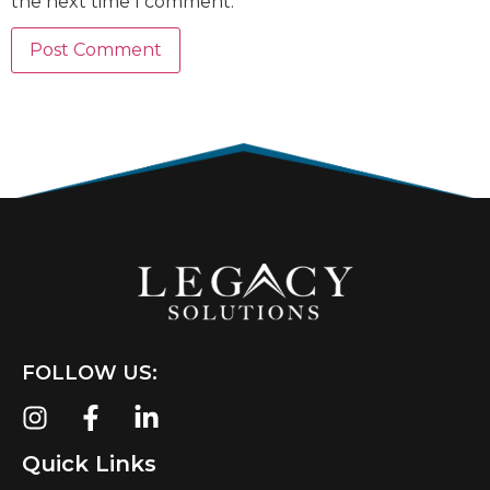
the next time I comment.
FOLLOW US:
Quick Links