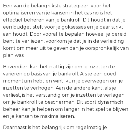
Een van de belangrijkste strategieën voor het
optimaliseren van je kansen in het casino is het
effectief beheren van je bankroll. Dit houdt in dat je
een budget stelt voor je goksessies en je daar strikt
aan houdt. Door vooraf te bepalen hoeveel je bereid
bent te verliezen, voorkom je dat je in de verleiding
komt om meer uit te geven dan je oorspronkelijk van
plan was.
Bovendien kan het nuttig zijn om je inzetten te
variëren op basis van je bankroll. Als je een goed
momentum hebt en wint, kun je overwegen om je
inzetten te verhogen. Aan de andere kant, als je
verliest, is het verstandig om je inzetten te verlagen
om je bankroll te beschermen. Dit soort dynamisch
beheer kan je helpen om langer in het spel te blijven
en je kansen te maximaliseren.
Daarnaast is het belangrijk om regelmatig je