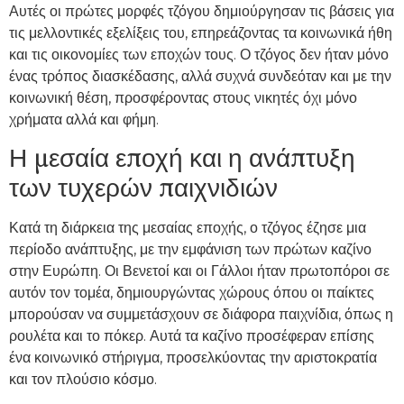
Αυτές οι πρώτες μορφές τζόγου δημιούργησαν τις βάσεις για
τις μελλοντικές εξελίξεις του, επηρεάζοντας τα κοινωνικά ήθη
και τις οικονομίες των εποχών τους. Ο τζόγος δεν ήταν μόνο
ένας τρόπος διασκέδασης, αλλά συχνά συνδεόταν και με την
κοινωνική θέση, προσφέροντας στους νικητές όχι μόνο
χρήματα αλλά και φήμη.
Η μεσαία εποχή και η ανάπτυξη
των τυχερών παιχνιδιών
Κατά τη διάρκεια της μεσαίας εποχής, ο τζόγος έζησε μια
περίοδο ανάπτυξης, με την εμφάνιση των πρώτων καζίνο
στην Ευρώπη. Οι Βενετοί και οι Γάλλοι ήταν πρωτοπόροι σε
αυτόν τον τομέα, δημιουργώντας χώρους όπου οι παίκτες
μπορούσαν να συμμετάσχουν σε διάφορα παιχνίδια, όπως η
ρουλέτα και το πόκερ. Αυτά τα καζίνο προσέφεραν επίσης
ένα κοινωνικό στήριγμα, προσελκύοντας την αριστοκρατία
και τον πλούσιο κόσμο.