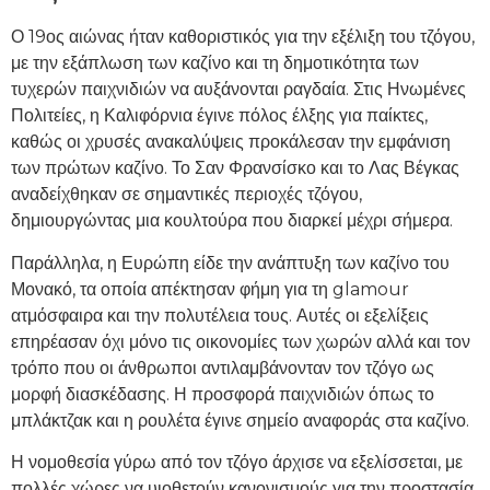
Ο 19ος αιώνας ήταν καθοριστικός για την εξέλιξη του τζόγου,
με την εξάπλωση των καζίνο και τη δημοτικότητα των
τυχερών παιχνιδιών να αυξάνονται ραγδαία. Στις Ηνωμένες
Πολιτείες, η Καλιφόρνια έγινε πόλος έλξης για παίκτες,
καθώς οι χρυσές ανακαλύψεις προκάλεσαν την εμφάνιση
των πρώτων καζίνο. Το Σαν Φρανσίσκο και το Λας Βέγκας
αναδείχθηκαν σε σημαντικές περιοχές τζόγου,
δημιουργώντας μια κουλτούρα που διαρκεί μέχρι σήμερα.
Παράλληλα, η Ευρώπη είδε την ανάπτυξη των καζίνο του
Μονακό, τα οποία απέκτησαν φήμη για τη glamour
ατμόσφαιρα και την πολυτέλεια τους. Αυτές οι εξελίξεις
επηρέασαν όχι μόνο τις οικονομίες των χωρών αλλά και τον
τρόπο που οι άνθρωποι αντιλαμβάνονταν τον τζόγο ως
μορφή διασκέδασης. Η προσφορά παιχνιδιών όπως το
μπλάκτζακ και η ρουλέτα έγινε σημείο αναφοράς στα καζίνο.
Η νομοθεσία γύρω από τον τζόγο άρχισε να εξελίσσεται, με
πολλές χώρες να υιοθετούν κανονισμούς για την προστασία