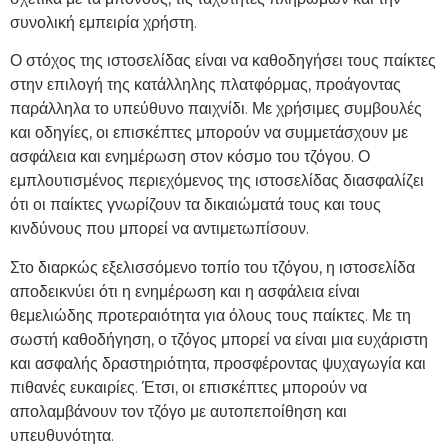
συνολική εμπειρία χρήστη.
Ο στόχος της ιστοσελίδας είναι να καθοδηγήσει τους παίκτες
στην επιλογή της κατάλληλης πλατφόρμας, προάγοντας
παράλληλα το υπεύθυνο παιχνίδι. Με χρήσιμες συμβουλές
και οδηγίες, οι επισκέπτες μπορούν να συμμετάσχουν με
ασφάλεια και ενημέρωση στον κόσμο του τζόγου. Ο
εμπλουτισμένος περιεχόμενος της ιστοσελίδας διασφαλίζει
ότι οι παίκτες γνωρίζουν τα δικαιώματά τους και τους
κινδύνους που μπορεί να αντιμετωπίσουν.
Στο διαρκώς εξελισσόμενο τοπίο του τζόγου, η ιστοσελίδα
αποδεικνύει ότι η ενημέρωση και η ασφάλεια είναι
θεμελιώδης προτεραιότητα για όλους τους παίκτες. Με τη
σωστή καθοδήγηση, ο τζόγος μπορεί να είναι μια ευχάριστη
και ασφαλής δραστηριότητα, προσφέροντας ψυχαγωγία και
πιθανές ευκαιρίες. Έτσι, οι επισκέπτες μπορούν να
απολαμβάνουν τον τζόγο με αυτοπεποίθηση και
υπευθυνότητα.