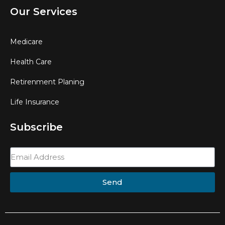
Our Services
Medicare
Health Care
Retirenment Planing
Life Insurance
Subscribe
Send