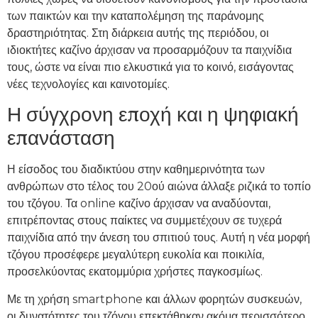
των παικτών και την καταπολέμηση της παράνομης
δραστηριότητας. Στη διάρκεια αυτής της περιόδου, οι
ιδιοκτήτες καζίνο άρχισαν να προσαρμόζουν τα παιχνίδια
τους, ώστε να είναι πιο ελκυστικά για το κοινό, εισάγοντας
νέες τεχνολογίες και καινοτομίες.
Η σύγχρονη εποχή και η ψηφιακή
επανάσταση
Η είσοδος του διαδικτύου στην καθημερινότητα των
ανθρώπων στο τέλος του 20ού αιώνα άλλαξε ριζικά το τοπίο
του τζόγου. Τα online καζίνο άρχισαν να αναδύονται,
επιτρέποντας στους παίκτες να συμμετέχουν σε τυχερά
παιχνίδια από την άνεση του σπιτιού τους. Αυτή η νέα μορφή
τζόγου προσέφερε μεγαλύτερη ευκολία και ποικιλία,
προσελκύοντας εκατομμύρια χρήστες παγκοσμίως.
Με τη χρήση smartphone και άλλων φορητών συσκευών,
οι δυνατότητες του τζόγου επεκτάθηκαν ακόμα περισσότερο.