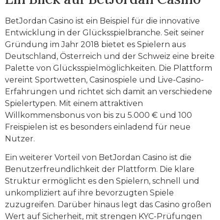
BetJordan Casino ist ein Beispiel für die innovative
Entwicklung in der Glücksspielbranche. Seit seiner
Gründung im Jahr 2018 bietet es Spielern aus
Deutschland, Österreich und der Schweiz eine breite
Palette von Glücksspielmöglichkeiten. Die Plattform
vereint Sportwetten, Casinospiele und Live-Casino-
Erfahrungen und richtet sich damit an verschiedene
Spielertypen. Mit einem attraktiven
Willkommensbonus von bis zu 5.000 € und 100
Freispielen ist es besonders einladend für neue
Nutzer.
Ein weiterer Vorteil von BetJordan Casino ist die
Benutzerfreundlichkeit der Plattform. Die klare
Struktur ermöglicht es den Spielern, schnell und
unkompliziert auf ihre bevorzugten Spiele
zuzugreifen. Darüber hinaus legt das Casino großen
Wert auf Sicherheit, mit strengen KYC-Prüfungen