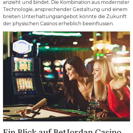
anzieht und bindet. Die Kombination aus modernster
Technologie, ansprechender Gestaltung und einem
breiten Unterhaltungsangebot könnte die Zukunft
der physischen Casinos erheblich beeinflussen.
Ein Blick auf BetJordan Casino