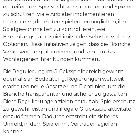
ergreifen, um Spielsucht vorzubeugen und Spieler
zu schützen. Viele Anbieter implementieren
Funktionen, die es den Spielern ermöglichen, ihre
Spielgewohnheiten zu kontrollieren, wie
Einzahlungs- und Spiellimits oder Selbstausschluss-
Optionen. Diese Initiativen zeigen, dass die Branche
Verantwortung übernimmt und sich um das
Wohlergehen ihrer Kunden kümmert.
Die Regulierung im Glücksspielbereich gewinnt
ebenfalls an Bedeutung. Regierungen weltweit
erarbeiten neue Gesetze und Richtlinien, um die
Branche transparenter und sicherer zu gestalten.
Diese Regulierungen zielen darauf ab, Spielerschutz
zu gewährleisten und illegale Glücksspielaktivitäten
einzudämmen. Dadurch entsteht ein sicheres
Umfeld, in dem Spieler mit Vertrauen agieren
können.