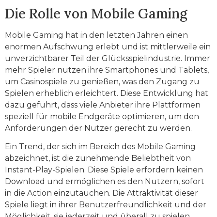
Die Rolle von Mobile Gaming
Mobile Gaming hat in den letzten Jahren einen
enormen Aufschwung erlebt und ist mittlerweile ein
unverzichtbarer Teil der Glücksspielindustrie. Immer
mehr Spieler nutzen ihre Smartphones und Tablets,
um Casinospiele zu genießen, was den Zugang zu
Spielen erheblich erleichtert. Diese Entwicklung hat
dazu geführt, dass viele Anbieter ihre Plattformen
speziell für mobile Endgeräte optimieren, um den
Anforderungen der Nutzer gerecht zu werden.
Ein Trend, der sich im Bereich des Mobile Gaming
abzeichnet, ist die zunehmende Beliebtheit von
Instant-Play-Spielen. Diese Spiele erfordern keinen
Download und ermöglichen es den Nutzern, sofort
in die Action einzutauchen. Die Attraktivität dieser
Spiele liegt in ihrer Benutzerfreundlichkeit und der
Möglichkeit, sie jederzeit und überall zu spielen.